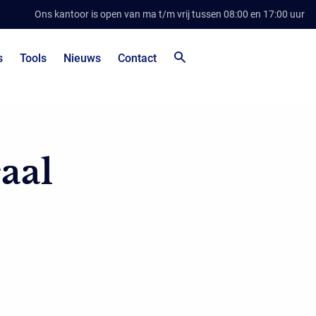
Ons kantoor is open van ma t/m vrij tussen 08:00 en 17:00 uur
s
Tools
Nieuws
Contact
caal