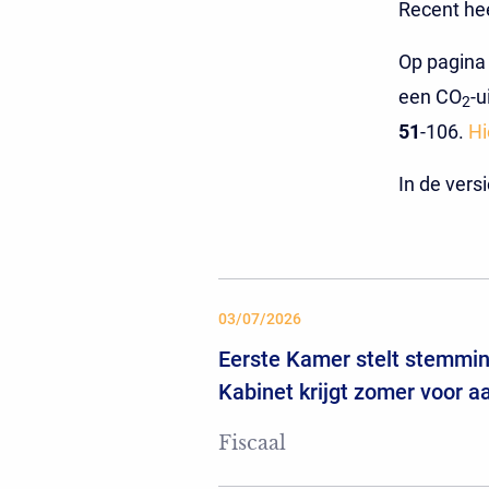
Recent hee
Op pagina 
een CO
-u
2
51
-106.
Hi
In de vers
03/07/2026
Eerste Kamer stelt stemming
Kabinet krijgt zomer voor 
Fiscaal