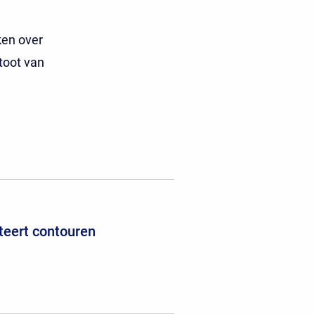
ken over
stoot van
teert contouren