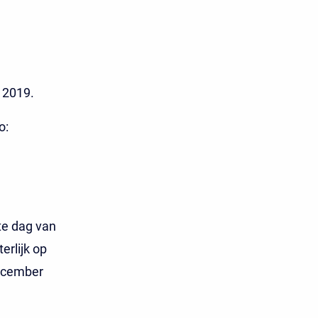
n 2019.
o:
te dag van
erlijk op
december