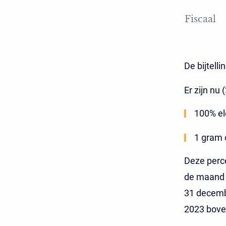
Fiscaal
De bijtell
Er zijn nu
100% ele
1 gram 
Deze perce
de maand v
31 decemb
2023 bove