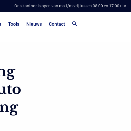
Ons kantoor is open van ma t/m vrij tussen 08:00 en 17:00 uur
s
Tools
Nieuws
Contact
ing
uto
ang