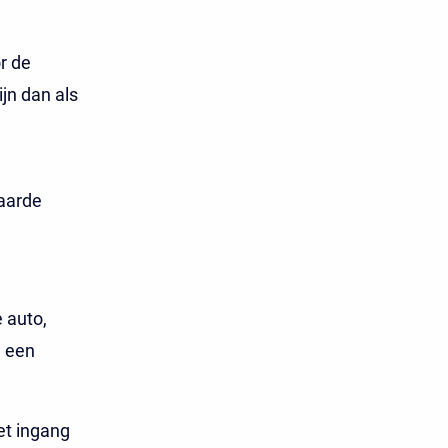
r de
jn dan als
waarde
 auto,
j een
et ingang