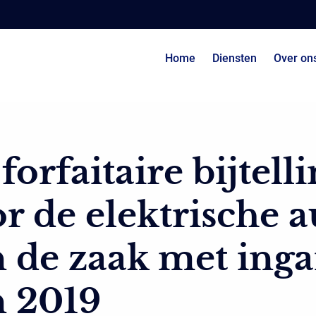
Home
Diensten
Over on
forfaitaire bijtell
r de elektrische a
 de zaak met ing
n 2019