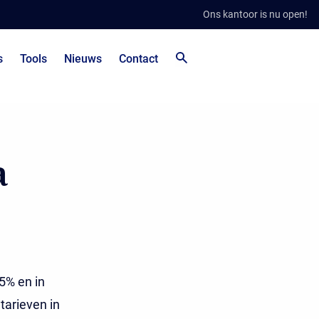
Ons kantoor is nu open!
s
Tools
Nieuws
Contact
a
5% en in
tarieven in