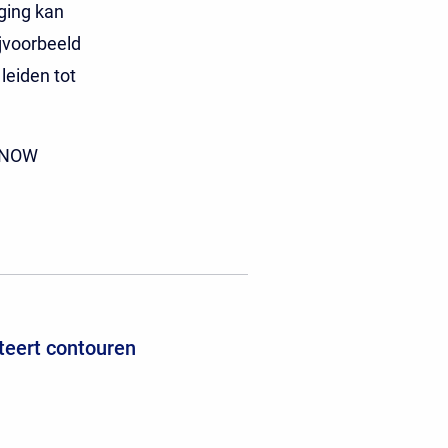
ging kan
ijvoorbeeld
leiden tot
e NOW
teert contouren