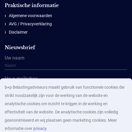
Praktische informatie
Algemene voorwaarden
AVG / Privacyverklaring
Disclaimer
Nieuwsbrief
Uw naam
Uw e-mailadres
b+p Belastingadviseurs maakt gebruik van functionele cookies die
strikt noodzakelijk zijn voor de werking van de website en
analytische cookies om inzicht te krijgen in de werking en
effectiviteit van de website. De analytische cookies zijn volledig
geanonimiseerd en wij plaatsen geen marketing cookies. Meer
Aanmelden
informatie over
privacy
.