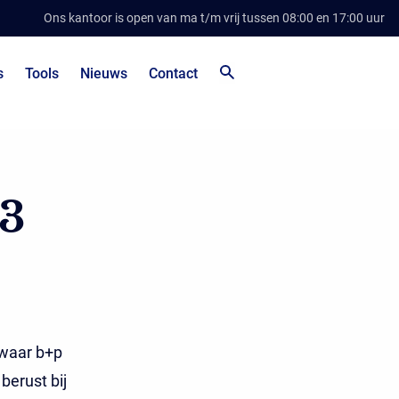
Ons kantoor is open van ma t/m vrij tussen 08:00 en 17:00 uur
s
Tools
Nieuws
Contact
-3
 waar b+p
berust bij