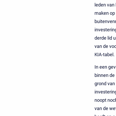
leden van
maken op 
buitenvenn
investerin
derde lid 
van de voo
KIA-tabel.
In een gev
binnen de 
grond van 
investerin
noopt noch
van de wet