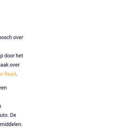
bosch over
p door het
zaak over
ge Raad
.
een
n
uto. De
smiddelen.