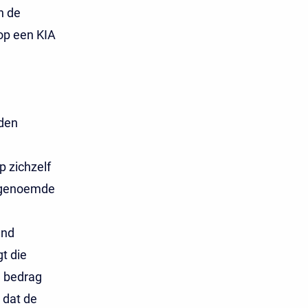
n de
op een KIA
rden
p zichzelf
l genoemde
and
t die
e bedrag
 dat de