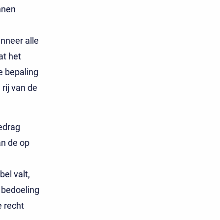
nnen
nneer alle
at het
e bepaling
rij van de
bedrag
an de op
el valt,
 bedoeling
e recht