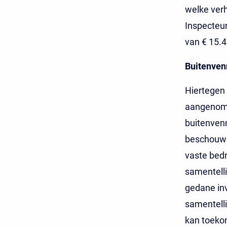
welke verh
Inspecteur
van € 15.4
Buitenven
Hiertegen 
aangenome
buitenvenn
beschouwd 
vaste bedr
samentell
gedane inv
samentelli
kan toekom