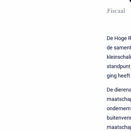
Fiscaal
De Hoge Ra
de samente
kleinschal
standpunt 
ging heeft
De dierena
maatschap 
ondernemi
buitenven
maatschap 