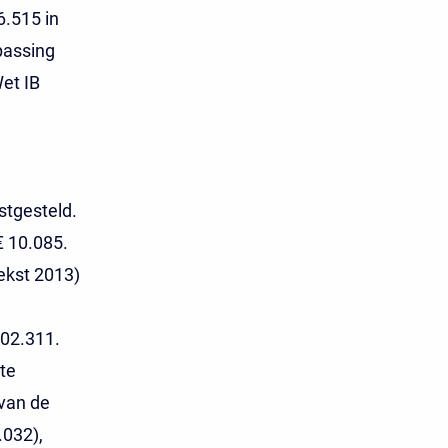
6.515 in
passing
Wet IB
stgesteld.
€ 10.085.
tekst 2013)
102.311.
te
 van de
.032),