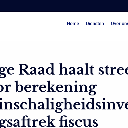
Home
Diensten
Over on
e Raad haalt stre
or berekening
inschaligheidsinv
gsaftrek fiscus