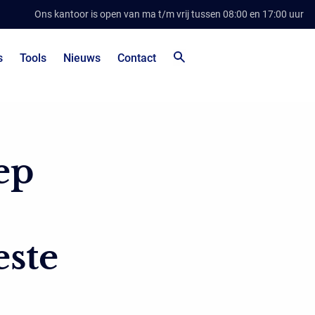
Ons kantoor is open van ma t/m vrij tussen 08:00 en 17:00 uur
s
Tools
Nieuws
Contact
ep
este