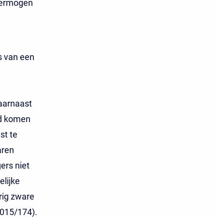
 vermogen
s van een
aarnaast
jd komen
st te
aren
ers niet
elijke
rig zware
2015/174).