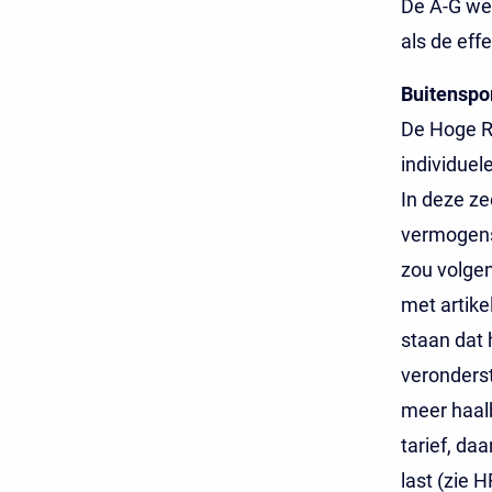
De A-G wee
als de eff
Buitenspor
De Hoge Ra
individuele
In deze ze
vermogens
zou volgen
met artike
staan dat 
veronderst
meer haalb
tarief, d
last (zie 