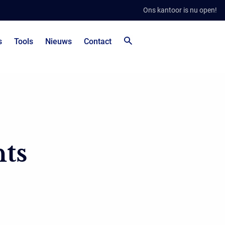
Ons kantoor is nu open!
s
Tools
Nieuws
Contact
ts