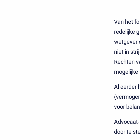
Van het fo
redelijke 
wetgever o
niet in st
Rechten va
mogelijke 
Al eerder
(vermogens
voor belan
Advocaat-G
door te st