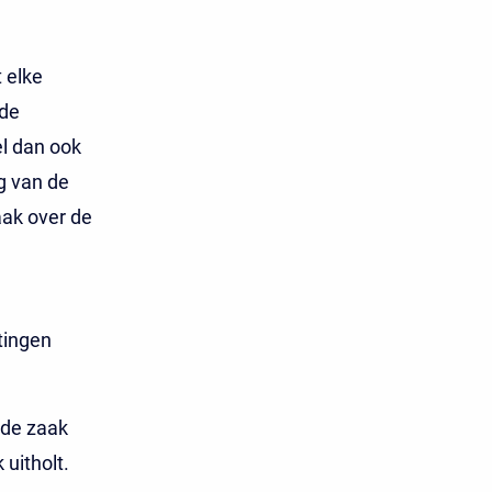
 elke
 de
el dan ook
g van de
aak over de
tingen
 de zaak
 uitholt.