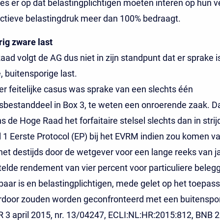
s er op dat belastingplichtigen moeten interen op hun
ectieve belastingdruk meer dan 100% bedraagt.
ig zware last
ad volgt de AG dus niet in zijn standpunt dat er sprake i
, buitensporige last.
er feitelijke casus was sprake van een slechts één
bestanddeel in Box 3, te weten een onroerende zaak. D
s de Hoge Raad het forfaitaire stelsel slechts dan in stri
l 1 Eerste Protocol (EP) bij het EVRM indien zou komen va
het destijds door de wetgever voor een lange reeks van j
elde rendement van vier percent voor particuliere belegg
aar is en belastingplichtigen, mede gelet op het toepass
aardoor zouden worden geconfronteerd met een buitenspo
HR 3 april 2015, nr. 13/04247, ECLI:NL:HR:2015:812, BNB 