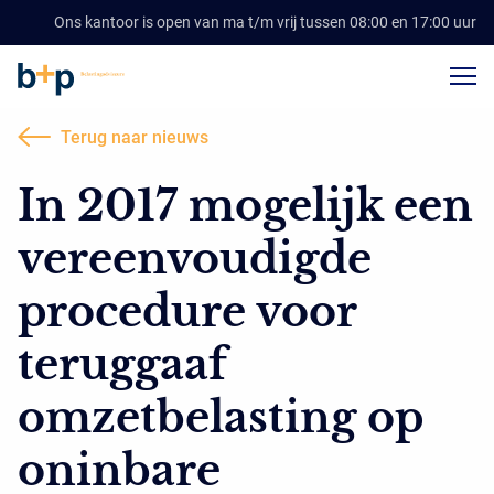
Ons kantoor is open van ma t/m vrij tussen 08:00 en 17:00 uur
Terug naar nieuws
In 2017 mogelijk een
vereenvoudigde
procedure voor
teruggaaf
omzetbelasting op
oninbare