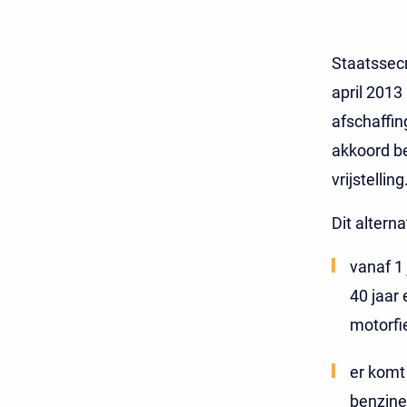
Staatssec
april 2013
afschaffin
akkoord be
vrijstelling
Dit alternat
vanaf 1 
40 jaar 
motorfi
er komt
benzine