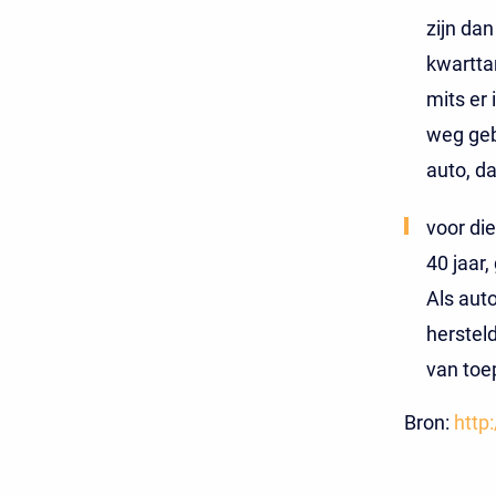
zijn dan
kwartta
mits
er 
weg geb
auto, d
voor di
40 jaar,
Als aut
herstel
van toe
Bron:
http