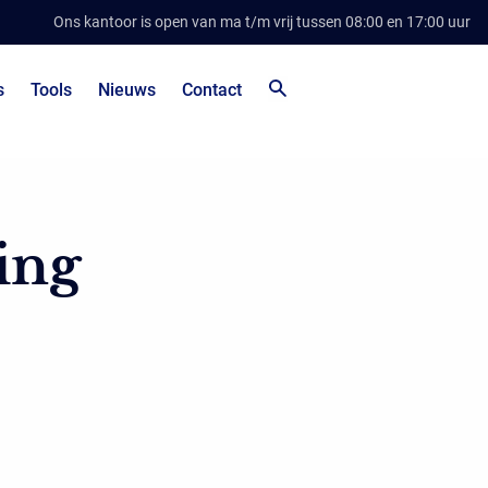
Ons kantoor is open van ma t/m vrij tussen 08:00 en 17:00 uur
s
Tools
Nieuws
Contact
ing