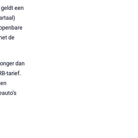
 geldt een
rtaal)
 openbare
met de
jonger dan
B-tarief.
den
eauto’s