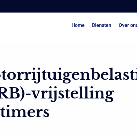
Home
Diensten
Over on
orrijtuigenbelast
B)-vrijstelling
timers