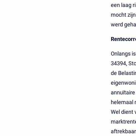
een laag r
mocht zijn
werd geha
Rentecorre
Onlangs is
34394, Stc
de Belasti
eigenwonin
annuïtaire 
helemaal n
Wel dient 
marktrent
aftrekbaar.