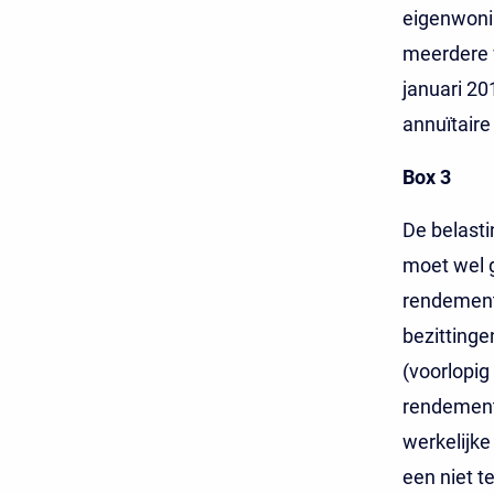
eigenwonin
meerdere v
januari 2
annuïtaire
Box 3
De belasti
moet wel 
rendement
bezittinge
(voorlopig
rendement 
werkelijke
een niet t