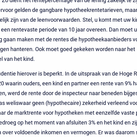
Zo dient het rentepercentage van de lening zakelijk te zij
hiervoor gelden de gangbare hypotheekrentetarieven, maar
elijk zijn van de leenvoorwaarden. Stel, u komt met uw k
n een rentevaste periode van 10 jaar overeen. Dan moet 
ng gaan maken met de rentes die hypotheekaanbieders vo
ingen hanteren. Ook moet goed gekeken worden naar het
el van het kind.
udentie hierover is beperkt. In de uitspraak van de Hoge 
20 waarin ouders, een kind en partner een rente van 9% 
n, werd de rente door de inspecteur naar beneden bijges
as weliswaar geen (hypothecaire) zekerheid verleend vo
aar de marktrente voor hypotheken met eenzelfde vaste 
bedroeg op het moment van afsluiten 3% en het kind en zi
n over voldoende inkomen en vermogen. Er was daarom 