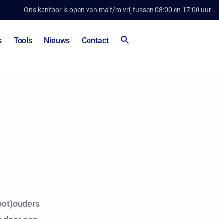
Ons kantoor is open van ma t/m vrij tussen 08:00 en 17:00 uur
s
Tools
Nieuws
Contact
root)ouders