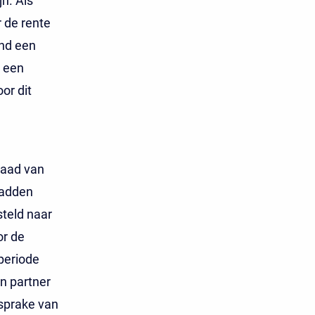
n. Als
 de rente
ind een
u een
or dit
Raad van
hadden
teld naar
or de
periode
jn partner
sprake van