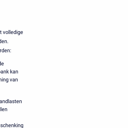
 volledige
den.
rden:
de
bank kan
ning van
aandlasten
llen
n schenking