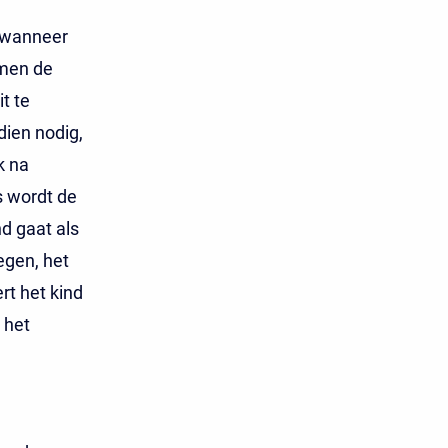
e wanneer
amen de
t te
dien nodig,
k na
s wordt de
nd gaat als
egen, het
rt het kind
 het