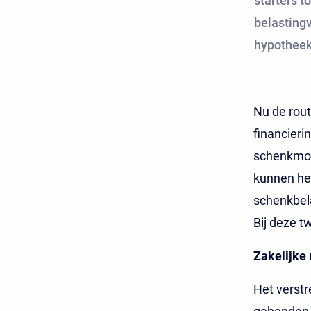
starters t
belastingv
hypotheek
Nu de rout
financieri
schenkmoge
kunnen hel
schenkbel
Bij deze t
Zakelijke 
Het verstr