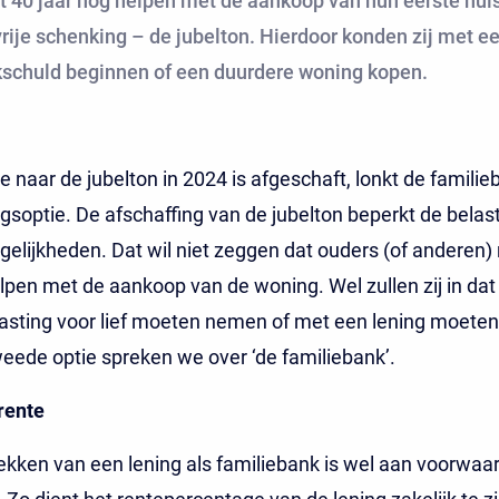
ot 40 jaar nog helpen met de aankoop van hun eerste hui
rije schenking – de jubelton. Hierdoor konden zij met e
schuld beginnen of een duurdere woning kopen.
e naar de jubelton in 2024 is afgeschaft, lonkt de familie
ngsoptie. De afschaffing van de jubelton beperkt de belast
lijkheden. Dat wil niet zeggen dat ouders (of anderen) 
pen met de aankoop van de woning. Wel zullen zij in dat
asting voor lief moeten nemen of met een lening moete
weede optie spreken we over ‘de familiebank’.
rente
ekken van een lening als familiebank is wel aan voorwaa