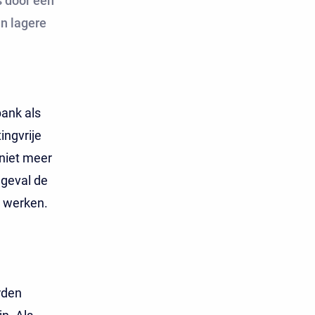
s door een
en lagere
bank als
ingvrije
niet meer
 geval de
n werken.
rden