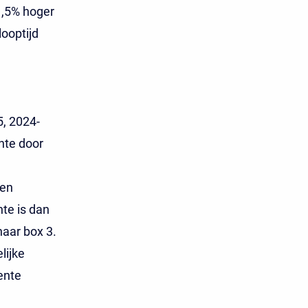
1,5% hoger
ooptijd
5, 2024-
nte door
een
nte is dan
naar box 3.
lijke
ente