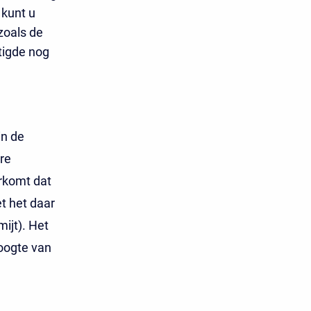
 kunt u
zoals de
tigde nog
in de
re
orkomt dat
t het daar
mijt). Het
hoogte van