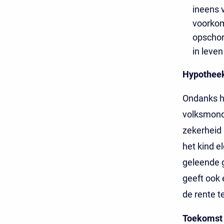
ineens 
voorkom
opschor
in leven 
Hypothee
Ondanks he
volksmond
zekerheid 
het kind 
geleende g
geeft ook 
de rente te
Toekomst