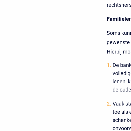
rechtshers
Familiele
Soms kunne
gewenste b
Hierbij mo
De bank
volledi
lenen, k
de oude
Vaak st
toe als 
schenke
onvoorwa