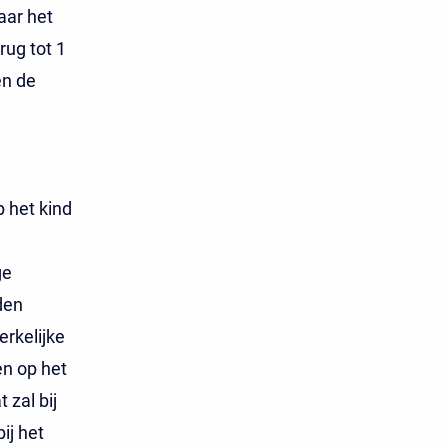
aar het
rug tot 1
en de
p het kind
ge
den
erkelijke
en op het
 zal bij
ij het