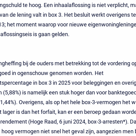
gschuld te hoog. Een inhaalaflossing is niet verplicht, m
an de lening valt in box 3. Het besluit werkt overigens te
013; het moment waarop voor nieuwe eigenwoninglening
 aflossingseis is gaan gelden.
ngheffing bij de ouders met betrekking tot de vordering o
goed in ogenschouw genomen worden. Het
spercentage in box 3 in 2025 voor beleggingen en overi
n (5,88%) is namelijk een stuk hoger dan voor banktegoe
 1,44%). Overigens, als op het hele box-3-vermogen het w
lager is dan het forfait, kan er een beroep gedaan word
 rendement (Hoge Raad, 6 juni 2024, box-3-arresten*). Dat
e hoog vermogen niet snel het geval zijn, aangezien men b