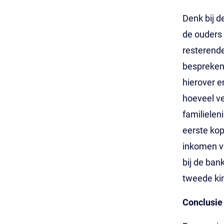
Denk bij d
de ouders a
resterende
bespreken 
hierover e
hoeveel ve
familielen
eerste kop
inkomen va
bij de ban
tweede kin
Conclusie