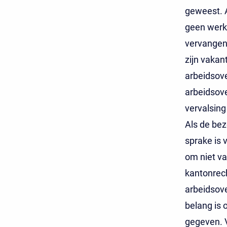
geweest. 
geen werkz
vervangen.
zijn vakan
arbeidsove
arbeidsove
vervalsing
Als de bez
sprake is 
om niet va
kantonrech
arbeidsov
belang is 
gegeven. V