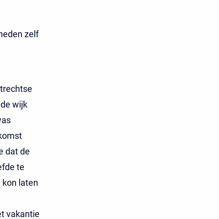
heden zelf
Utrechtse
de wijk
was
nkomst
e dat de
fde te
n kon laten
t vakantie