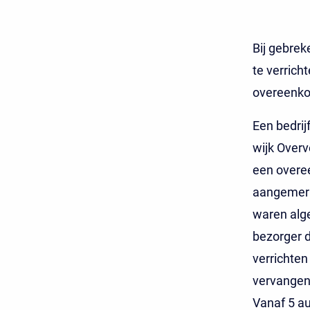
Bij gebre
te verric
overeenko
Een bedrij
wijk Overv
een overe
aangemerk
waren alg
bezorger 
verrichten
vervangen
Vanaf 5 a