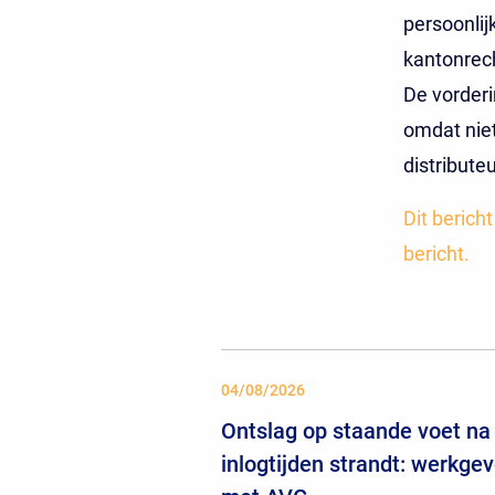
persoonli
kantonrec
De vorder
omdat niet
distribute
Dit berich
bericht.
04/08/2026
Ontslag op staande voet na 
inlogtijden strandt: werkgev