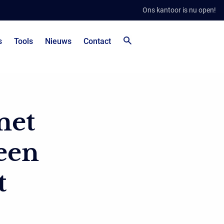
Ons kantoor is nu open!
s
Tools
Nieuws
Contact
met
een
t