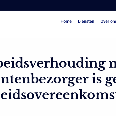
Home
Diensten
Over on
beidsverhouding 
ntenbezorger is g
beidsovereenkoms