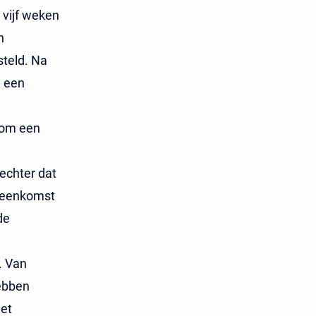
vijf weken
n
steld. Na
n een
 om een
rechter dat
ereenkomst
de
. Van
hebben
het