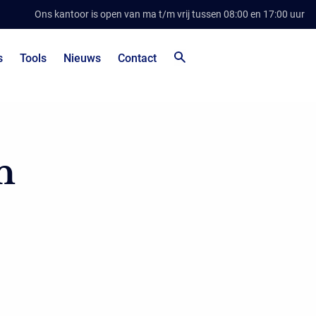
Ons kantoor is open van ma t/m vrij tussen 08:00 en 17:00 uur
s
Tools
Nieuws
Contact
n