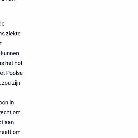
de
ns ziekte
t
d kunnen
ns het hof
et Poolse
 zou zijn
oon in
recht om
dt aan
 heeft om