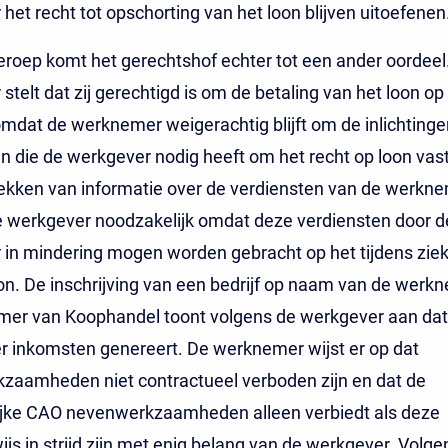
het recht tot opschorting van het loon blijven uitoefenen
eroep komt het gerechtshof echter tot een ander oordeel
stelt dat zij gerechtigd is om de betaling van het loon op
mdat de werknemer weigerachtig blijft om de inlichtinge
n die de werkgever nodig heeft om het recht op loon vast 
ekken van informatie over de verdiensten van de werkne
e werkgever noodzakelijk omdat deze verdiensten door d
in mindering mogen worden gebracht op het tijdens ziek
on. De inschrijving van een bedrijf op naam van de werkn
mer van Koophandel toont volgens de werkgever aan dat
 inkomsten genereert. De werknemer wijst er op dat
zaamheden niet contractueel verboden zijn en dat de
ijke CAO nevenwerkzaamheden alleen verbiedt als deze
wijs in strijd zijn met enig belang van de werkgever. Volg