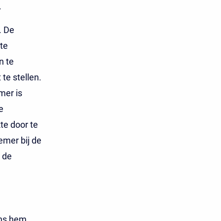
.
. De
 te
n te
te stellen.
mer is
e
te door te
emer bij de
 de
ens hem