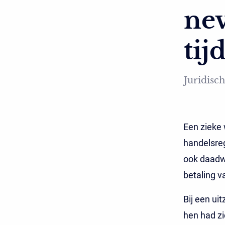
ne
tij
Juridisch
Een zieke 
handelsreg
ook daadw
betaling v
Bij een ui
hen had zi