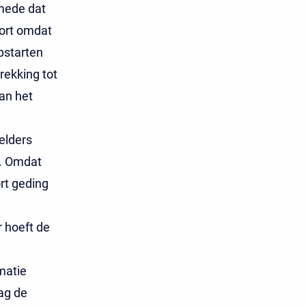
 mede dat
hort omdat
pstarten
rekking tot
an het
elders
n. Omdat
rt geding
r hoeft de
matie
ag de