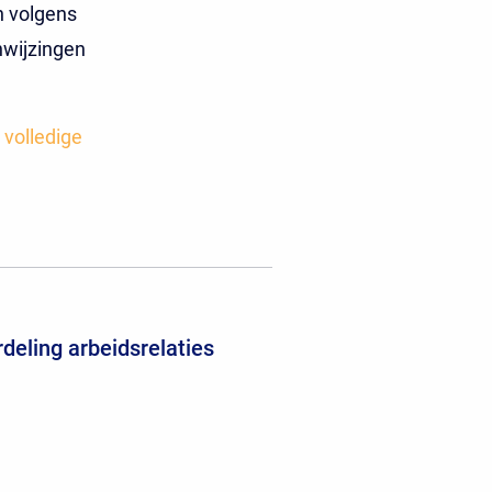
n volgens
nwijzingen
 volledige
deling arbeidsrelaties