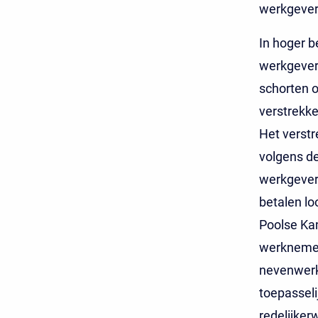
werkgever 
In hoger b
werkgever 
schorten o
verstrekke
Het verstr
volgens d
werkgever 
betalen lo
Poolse Ka
werknemer
nevenwerk
toepassel
redelijker