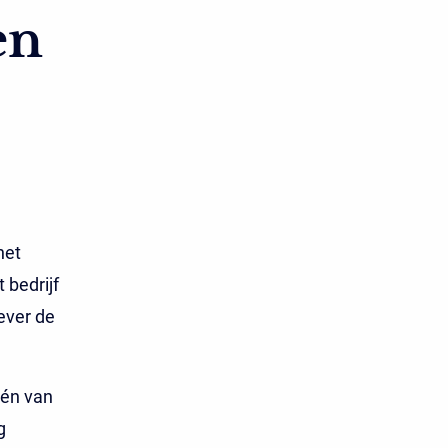
en
het
 bedrijf
ever de
Eén van
g