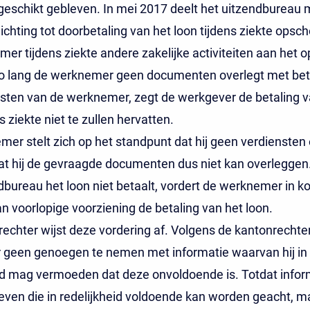
eschikt gebleven. In mei 2017 deelt het uitzendbureau
plichting tot doorbetaling van het loon tijdens ziekte opsc
er tijdens ziekte andere zakelijke activiteiten aan het o
Zo lang de werknemer geen documenten overlegt met bet
sten van de werknemer, zegt de werkgever de betaling v
s ziekte niet te zullen hervatten.
er stelt zich op het standpunt dat hij geen verdiensten 
at hij de gevraagde documenten dus niet kan overlegge
dbureau het loon niet betaalt, vordert de werknemer in ko
van voorlopige voorziening de betaling van het loon.
echter wijst deze vordering af. Volgens de kantonrechte
 geen genoegen te nemen met informatie waarvan hij in
id mag vermoeden dat deze onvoldoende is. Totdat infor
ven die in redelijkheid voldoende kan worden geacht, m