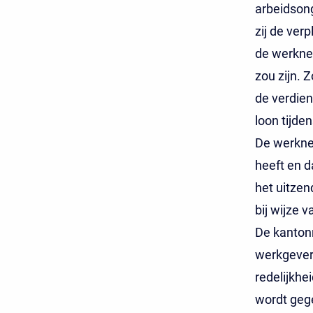
arbeidsong
zij de ver
de werknem
zou zijn. 
de verdien
loon tijden
De werknem
heeft en d
het uitzen
bij wijze 
De kantonr
werkgever
redelijkhe
wordt gege