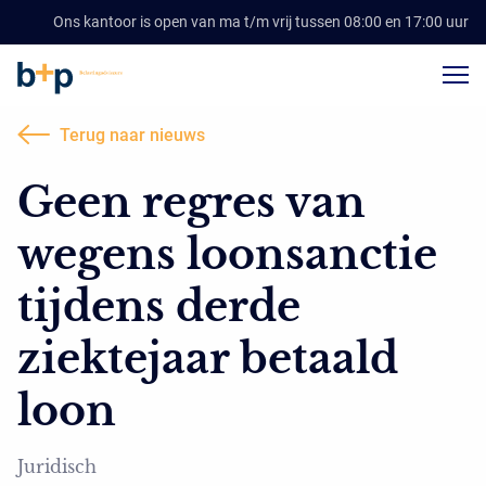
Ons kantoor is open van ma t/m vrij tussen 08:00 en 17:00 uur
Terug naar nieuws
Geen regres van
wegens loonsanctie
tijdens derde
ziektejaar betaald
loon
Juridisch