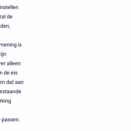
nstellen
zal de
eden,
mening is
ijn
er alleen
n de eis
en dat aan
bestaande
rking
 passen.