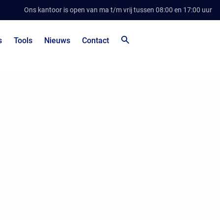
Ons kantoor is open van ma t/m vrij tussen 08:00 en 17:00 uur
s
Tools
Nieuws
Contact