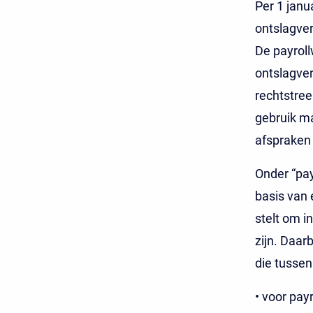
Per 1 janu
ontslagver
De payrol
ontslagver
rechtstree
gebruik ma
afspraken 
Onder “pay
basis van
stelt om i
zijn. Daar
die tussen
• voor payr