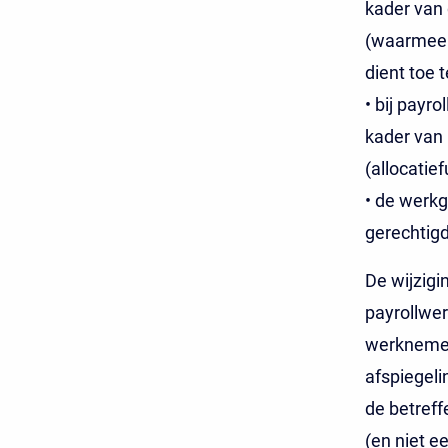
kader van 
(waarmee b
dient toe t
• bij payr
kader van
(allocatief
• de werkg
gerechtigd
De wijzigi
payrollwer
werknemer 
afspiegelin
de betref
(en niet e