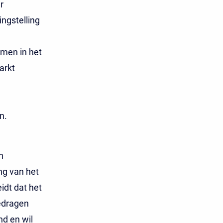
r
ingstelling
omen in het
arkt
n.
n
ng van het
eidt dat het
edragen
nd en wil