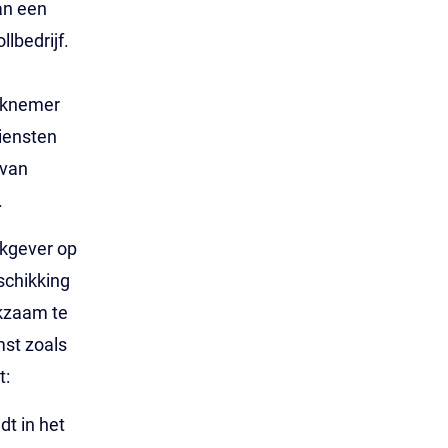
an een
lbedrijf.
erknemer
diensten
 van
.
rkgever op
schikking
rkzaam te
mst zoals
t:
dt in het