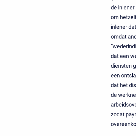
de inlener
om hetzelf
inlener d
omdat and
“wederindi
dat een w
diensten g
een ontsla
dat het d
de werkne
arbeidsove
zodat payr
overeenko