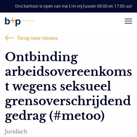
Ons kantoor is open van ma t/m vrij tussen 08:00 en 17:00 uur
Terug naar nieuws
Ontbinding
arbeidsovereenkoms
t wegens seksueel
grensoverschrijdend
gedrag (#metoo)
Juridisch