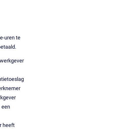
e-uren te
betaald.
n werkgever
tietoeslag
werknemer
rkgever
n een
 heeft