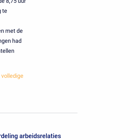
e 8,75 uur
 te
en met de
ingen had
tellen
 volledige
deling arbeidsrelaties