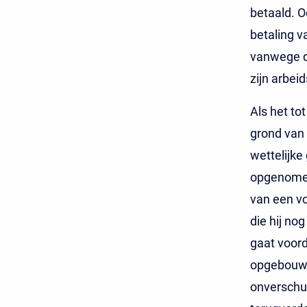
betaald. O
betaling v
vanwege d
zijn arbe
Als het to
grond van
wettelijke
opgenomen
van een v
die hij no
gaat voord
opgebouwd
onverschul