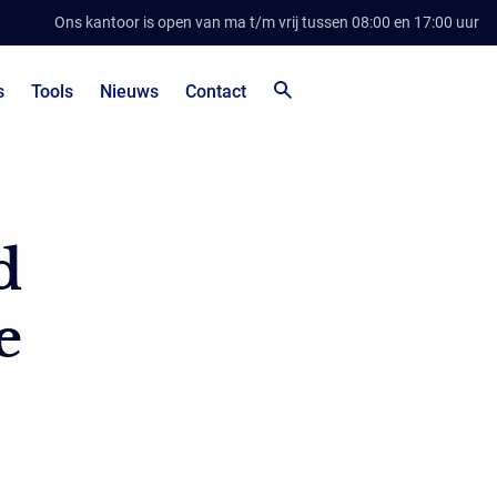
Ons kantoor is open van ma t/m vrij tussen 08:00 en 17:00 uur
s
Tools
Nieuws
Contact
d
e