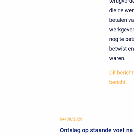
terugvord
die de we
betalen va
werkgever 
nog te be
betwist en
waren.
Dit berich
bericht.
04/08/2026
Ontslag op staande voet na 