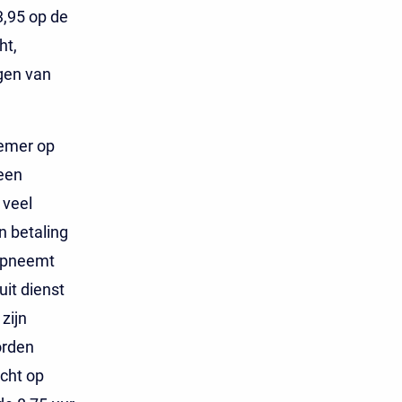
3,95 op de
ht,
gen van
nemer op
een
 veel
 betaling
 opneemt
it dienst
zijn
orden
cht op