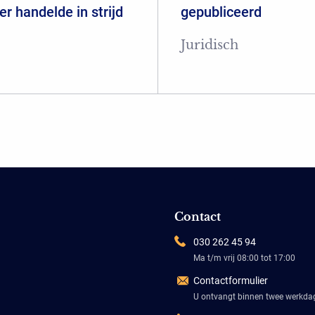
er handelde in strijd
gepubliceerd
Juridisch
Contact
030 262 45 94
Ma t/m vrij 08:00 tot 17:00
Contactformulier
U ontvangt binnen twee werkd