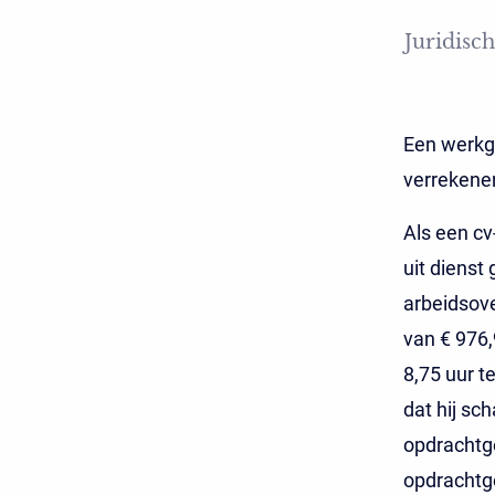
Juridisch
Een werkg
verrekenen
Als een cv
uit dienst
arbeidsov
van € 976
8,75 uur t
dat hij sc
opdrachtg
opdrachtg