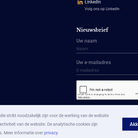
LinkedIn
Volg ons op LinkedIn
Nieuwsbrief
Uw naam
Uw e-mailadres
Aanmelden
ie strikt noodzakelijk zijn voor de werking van de website
Akk
ectiviteit van de website. De analytische cookies zijn
s. Meer informatie over
privacy
.