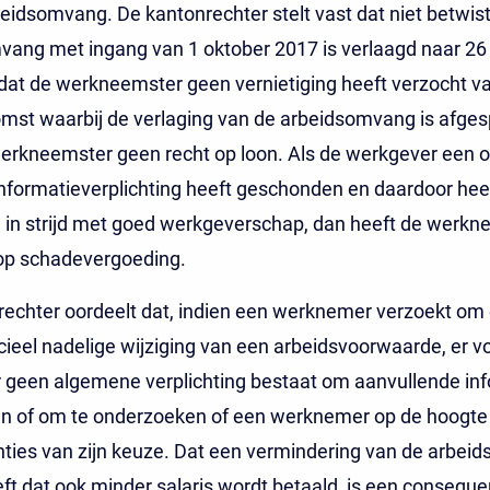
eidsomvang. De kantonrechter stelt vast dat niet betwist
ang met ingang van 1 oktober 2017 is verlaagd naar 26 
at de werkneemster geen vernietiging heeft verzocht v
mst waarbij de verlaging van de arbeidsomvang is afges
werkneemster geen recht op loon. Als de werkgever een 
nformatieverplichting heeft geschonden en daardoor hee
 in strijd met goed werkgeverschap, dan heeft de werkn
 op schadevergoeding.
echter oordeelt dat, indien een werknemer verzoekt om
ieel nadelige wijziging van een arbeidsvoorwaarde, er v
 geen algemene verplichting bestaat om aanvullende inf
en of om te onderzoeken of een werknemer op de hoogte 
ies van zijn keuze. Dat een vermindering van de arbeids
ft dat ook minder salaris wordt betaald, is een conseque