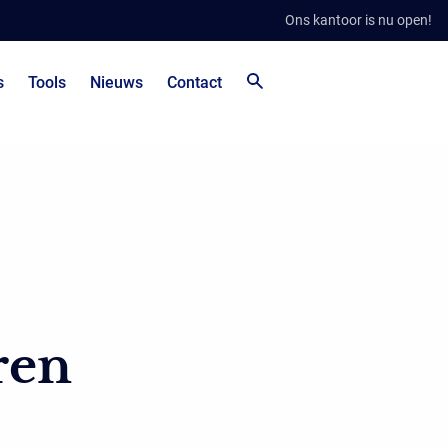
Ons kantoor is nu open!
s
Tools
Nieuws
Contact
ren