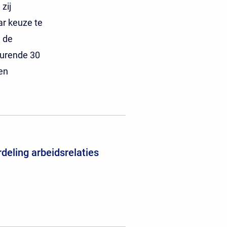
zij
ar keuze te
 de
durende 30
en
deling arbeidsrelaties