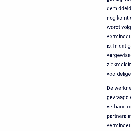
gemiddeld
nog komt 
wordt vol
verminderi
is. In dat
vergewisse
ziekmeldin
voordeliger
De werknee
gevraagd 
verband me
partnerali
verminderi