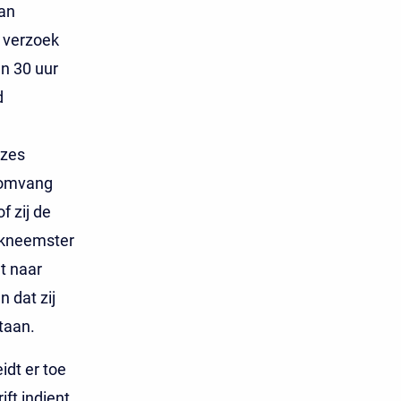
van
n verzoek
n 30 uur
d
 zes
somvang
 zij de
rkneemster
t naar
n dat zij
taan.
idt er toe
ft indient