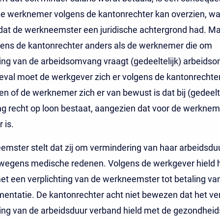
e werknemer volgens de kantonrechter kan overzien, wa
dat de werkneemster een juridische achtergrond had. Ma
gens de kantonrechter anders als de werknemer die om
ng van de arbeidsomvang vraagt (gedeeltelijk) arbeidso
 geval moet de werkgever zich er volgens de kantonrechte
n of de werknemer zich er van bewust is dat bij (gedeelte
g recht op loon bestaat, aangezien dat voor de werknem
 is.
mster stelt dat zij om vermindering van haar arbeidsdu
wegens medische redenen. Volgens de werkgever hield h
t een verplichting van de werkneemster tot betaling va
mentatie. De kantonrechter acht niet bewezen dat het v
ng van de arbeidsduur verband hield met de gezondheids