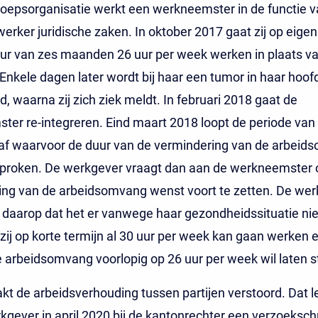
roepsorganisatie werkt een werkneemster in de functie 
rker juridische zaken. In oktober 2017 gaat zij op eige
ur van zes maanden 26 uur per week werken in plaats va
Enkele dagen later wordt bij haar een tumor in haar hoof
d, waarna zij zich ziek meldt. In februari 2018 gaat de
er re-integreren. Eind maart 2018 loopt de periode van
f waarvoor de duur van de vermindering van de arbeid
proken. De werkgever vraagt dan aan de werkneemster of
ing van de arbeidsomvang wenst voort te zetten. De we
daarop dat het er vanwege haar gezondheidssituatie nie
t zij op korte termijn al 30 uur per week kan gaan werken e
arbeidsomvang voorlopig op 26 uur per week wil laten s
kt de arbeidsverhouding tussen partijen verstoord. Dat le
kgever in april 2020 bij de kantonrechter een verzoekschri