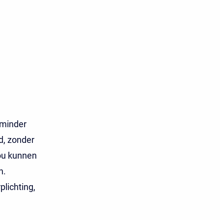
 minder
, zonder
zou kunnen
n.
lichting,