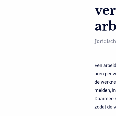
ve
ar
Juridisch
Een arbei
uren per 
de werknee
melden, i
Daarmee s
zodat de 