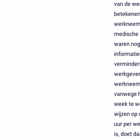
van de wer
betekenen 
werkneems
medische 
waren nog 
informati
verminder
werkgever
werkneemst
vanwege ha
week te w
wijzen op
uur per we
is, doet da