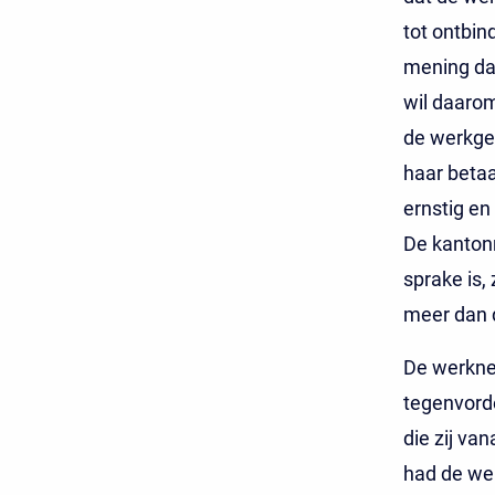
tot ontbin
mening dat
wil daarom
de werkgev
haar beta
ernstig e
De kantonr
sprake is,
meer dan 
De werkne
tegenvorde
die zij va
had de we