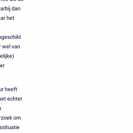
arbij dan
ar het
ngeschikt
r wel van
lijke)
er
ur heeft
et echter
n
erzoek om
situatie