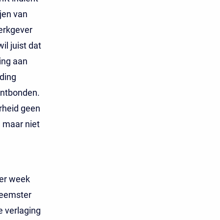
jen van
werkgever
l juist dat
ing aan
ding
ontbonden.
arheid geen
 maar niet
per week
neemster
 verlaging