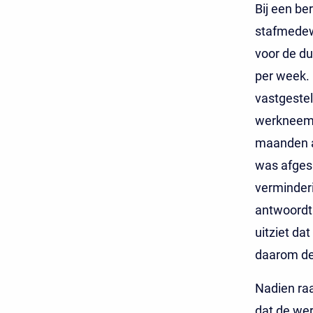
Bij een be
stafmedewe
voor de du
per week. 
vastgestel
werkneemst
maanden a
was afges
verminder
antwoordt 
uitziet da
daarom de 
Nadien raa
dat de wer