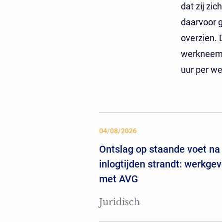
dat zij zi
daarvoor g
overzien. 
werkneemst
uur per w
04/08/2026
Ontslag op staande voet na 
inlogtijden strandt: werkgev
met AVG
Juridisch