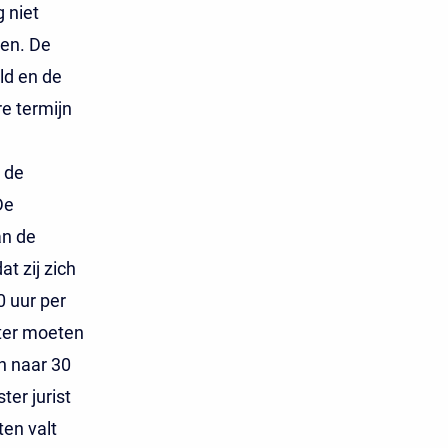
 niet
ten. De
ld en de
e termijn
 de
De
an de
t zij zich
0 uur per
ter moeten
n naar 30
er jurist
ten valt