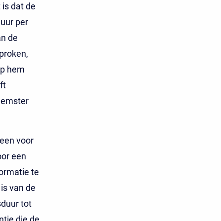
 is dat de
uur per
an de
proken,
op hem
ft
eemster
 een voor
oor een
ormatie te
is van de
duur tot
ntie die de