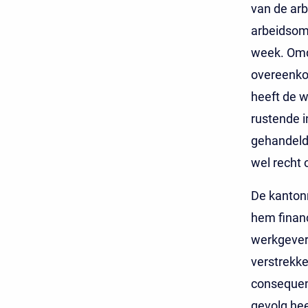
van de arb
arbeidsomv
week. Omd
overeenko
heeft de 
rustende i
gehandeld
wel recht
De kantonr
hem financ
werkgever
verstrekk
consequent
gevolg hee