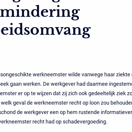
rmindering
beidsomvang
dsongeschikte werkneemster wilde vanwege haar ziekte
week gaan werken. De werkgever had daarmee ingestemd
mster er op te wijzen dat zij zich ook gedeeltelijk ziek 
n welk geval de werkneemster recht op loon zou behoude
chond de werkgever een op hem rustende informatieverp
werkneemster recht had op schadevergoeding.