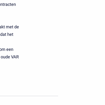
ontracten
akt met de
dat het
 om een
n oude VAR