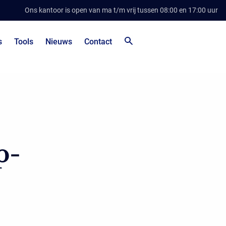
Ons kantoor is open van ma t/m vrij tussen 08:00 en 17:00 uur
s
Tools
Nieuws
Contact
p-