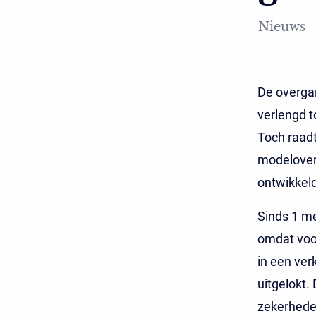
Nieuws
De overga
verlengd t
Toch raadt
modelovere
ontwikkeld
Sinds 1 me
omdat voor
in een ver
uitgelokt
zekerheden