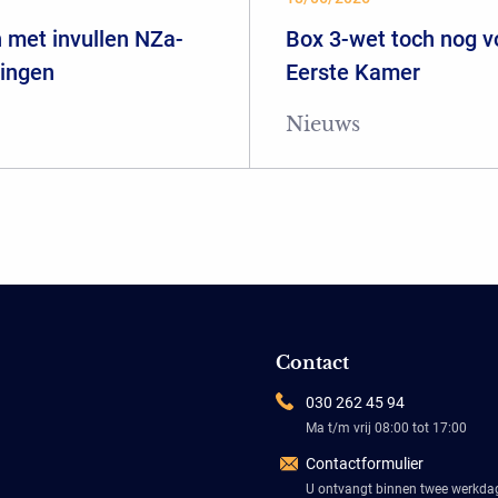
 met invullen NZa-
Box 3-wet toch nog 
ringen
Eerste Kamer
Nieuws
Contact
030 262 45 94
Ma t/m vrij 08:00 tot 17:00
Contactformulier
U ontvangt binnen twee werkd