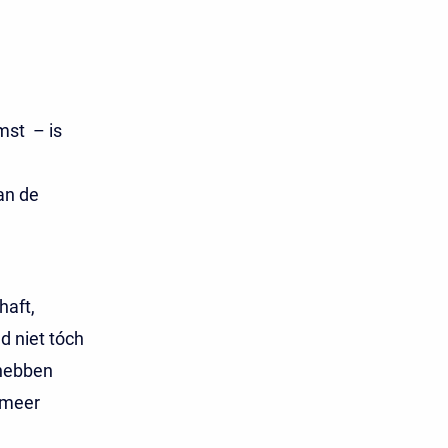
mst – is
an de
haft,
d niet tóch
 hebben
 meer