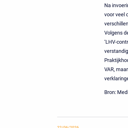
Na invoeri
voor veel 
verschille
Volgens d
‘LHV-contr
verstandig
Praktijkh
VAR, maar 
verklaring
Bron: Med
22/06/2026