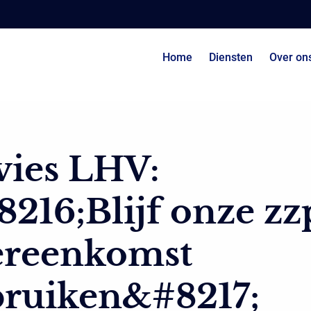
Home
Diensten
Over on
vies LHV:
216;Blijf onze zz
ereenkomst
bruiken&#8217;