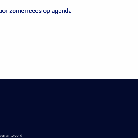
voor zomerreces op agenda
agen antwoord