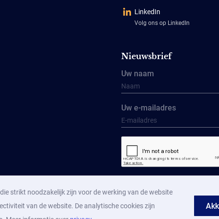
LinkedIn
Volg ons op LinkedIn
Nieuwsbrief
Uw naam
Uw e-mailadres
Aanmelden
ie strikt noodzakelijk zijn voor de werking van de website
Akk
ectiviteit van de website. De analytische cookies zijn