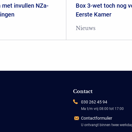
 met invullen NZa-
Box 3-wet toch nog 
ringen
Eerste Kamer
Nieuws
Contact
030 262 45 94
Ma t/m vrij 08:00 tot 17:00
Contactformulier
U ontvangt binnen twee werkd