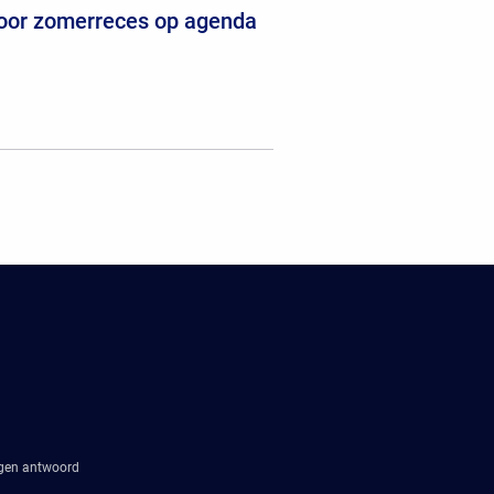
voor zomerreces op agenda
agen antwoord