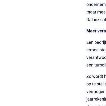
ondernemen
maar meer i
Dat inzicht
Meer vera
Een bedrijf
ermee sto
verantwoo
een turbol
Zo wordt h
op te stel
vermogen (
jaarrekeni