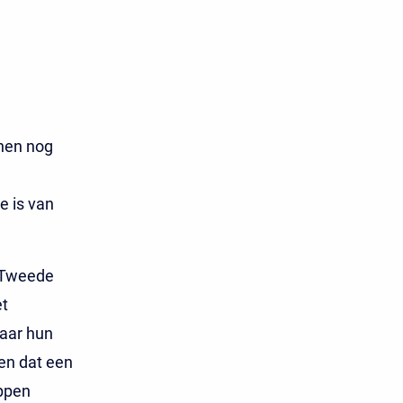
 hen nog
e is van
e Tweede
et
naar hun
den dat een
appen