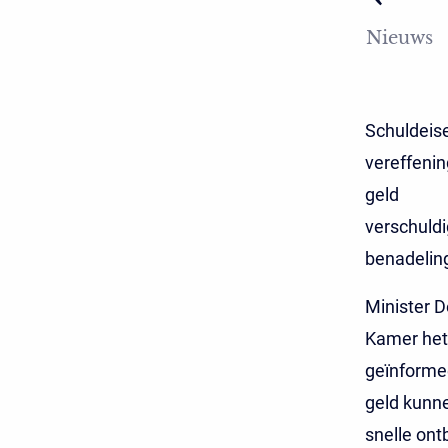
Nieuws
Schuldeise
vereffenin
geld
verschuldi
benadelin
Minister D
Kamer het 
geïnformee
geld kunne
snelle ont