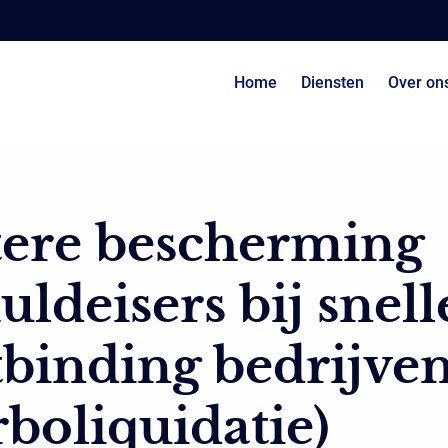
Home
Diensten
Over on
tere bescherming
uldeisers bij snell
binding bedrijve
rboliquidatie)