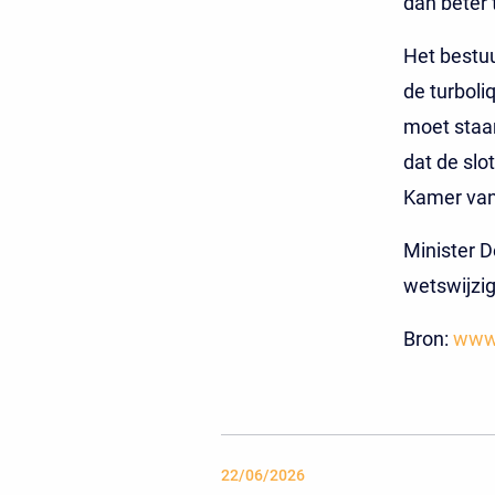
dan beter 
Het bestuu
de turbol
moet staa
dat de slo
Kamer van
Minister D
wetswijzig
Bron:
www.
22/06/2026