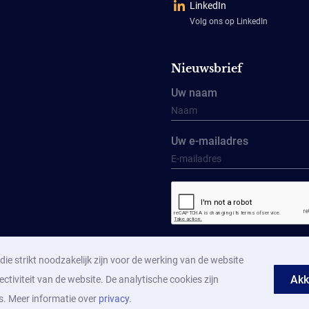
LinkedIn
Volg ons op LinkedIn
Nieuwsbrief
Uw naam
Uw e-mailadres
Aanmelden
ie strikt noodzakelijk zijn voor de werking van de website
Akk
ectiviteit van de website. De analytische cookies zijn
s. Meer informatie over
privacy
.