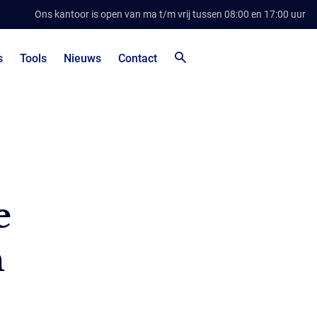
Ons kantoor is open van ma t/m vrij tussen 08:00 en 17:00 uur
s
Tools
Nieuws
Contact
e
n