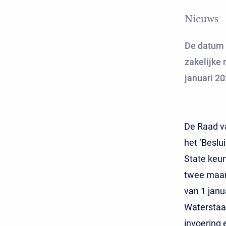
Nieuws
De datum 
zakelijke 
januari 20
De Raad va
het ‘Beslu
State keur
twee maand
van 1 janu
Waterstaa
invoering e