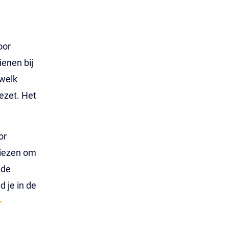
oor
enen bij
 welk
ezet. Het
or
kiezen om
 de
d je in de
-