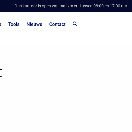
Ons kantoor is open van ma t/m vrij tussen 08:00 en 17:00 uur
s
Tools
Nieuws
Contact
t