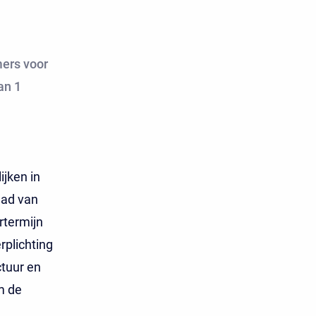
mers voor
an 1
ijken in
aad van
rtermijn
rplichting
ctuur en
m de