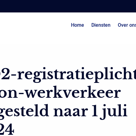
Home
Diensten
Over on
-registratieplich
on-werkverkeer
gesteld naar 1 juli
24