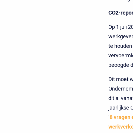
CO2-repor
Op 1 juli 
werkgever
te houden 
vervoermid
beoogde do
Dit moet w
Onderneme
dit al van
jaarlijkse
‘
8 vragen 
werkverk