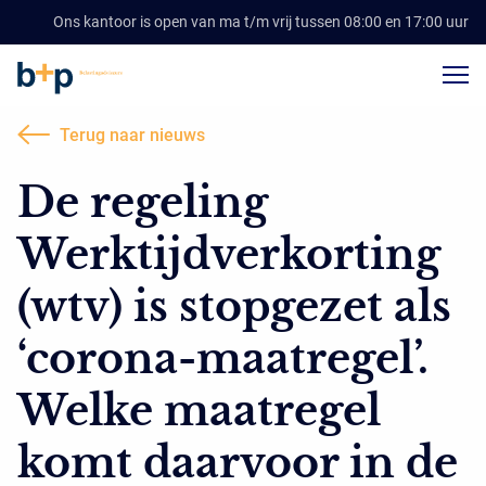
Ons kantoor is open van ma t/m vrij tussen 08:00 en 17:00 uur
Terug naar nieuws
De regeling
Werktijdverkorting
(wtv) is stopgezet als
‘corona-maatregel’.
Welke maatregel
komt daarvoor in de