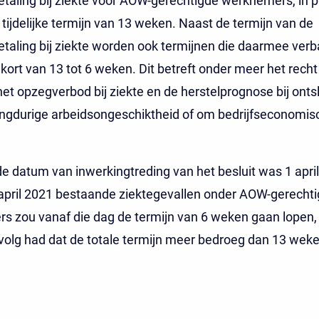
taling bij ziekte voor AOW-gerechtigde werknemers, in p
 tijdelijke termijn van 13 weken. Naast de termijn van de
taling bij ziekte worden ook termijnen die daarmee ver
ort van 13 tot 6 weken. Dit betreft onder meer het rech
 het opzegverbod bij ziekte en de herstelprognose bij onts
ngdurige arbeidsongeschiktheid of om bedrijfseconomis
 datum van inwerkingtreding van het besluit was 1 april
april 2021 bestaande ziektegevallen onder AOW-gerecht
 zou vanaf die dag de termijn van 6 weken gaan lopen, 
evolg had dat de totale termijn meer bedroeg dan 13 weke