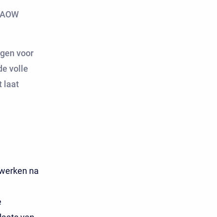
e AOW
lgen voor
de volle
 laat
 werken na
e