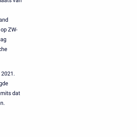
laats van
band
t op ZW-
lag
che
 2021.
igde
mits dat
n.