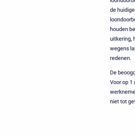
loondoorbe
de huidige
loondoorbe
houden bek
uitkering,
wegens la
redenen.
De beoogde
Voor op 1 
werknemers
niet tot g