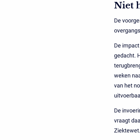
Niet 
De voorges
overgangsr
De impact 
gedacht. H
terugbren
weken naa
van het no
uitvoerbaa
De invoeri
vraagt da
Ziektewet