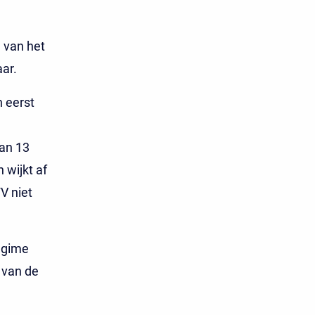
 van het
ar.
n eerst
an 13
wijkt af
V niet
egime
 van de