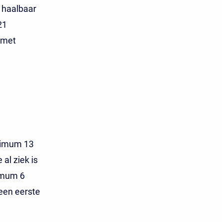
 haalbaar
21
 met
ximum 13
al ziek is
imum 6
een eerste