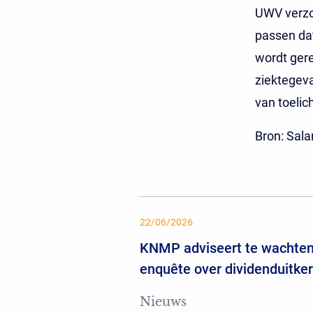
UWV verzo
passen dat
wordt gere
ziektegeva
van toelich
Bron: Sal
22/06/2026
KNMP adviseert te wachten
enquête over dividenduitke
Nieuws