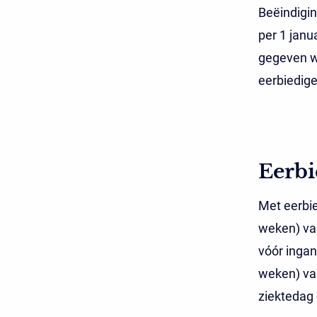
Beëindigin
per 1 janu
gegeven wo
eerbiedig
Eerbi
Met eerbi
weken) van
vóór inga
weken) va
ziektedag 