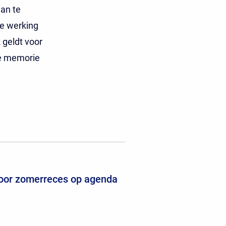
an te
de werking
 geldt voor
de memorie
voor zomerreces op agenda