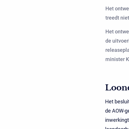
Het ontwe
treedt nie
Het ontwe
de uitvoer
releasepla
minister 
Loond
Het beslui
de AOW-ger
inwerkingt