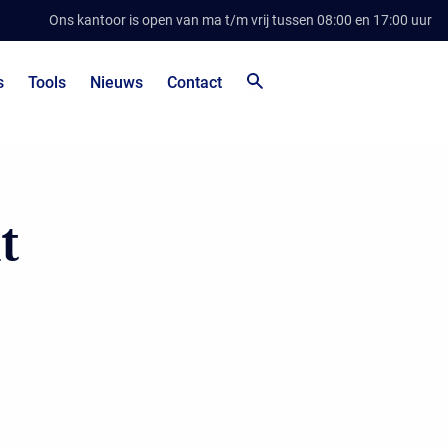
Ons kantoor is open van ma t/m vrij tussen 08:00 en 17:00 uur
s
Tools
Nieuws
Contact
t