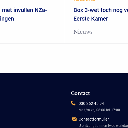
 met invullen NZa-
Box 3-wet toch nog 
ringen
Eerste Kamer
Nieuws
Contact
030 262 45 94
Ma t/m vrij 08:00 tot 17:00
Contactformulier
U ontvangt binnen twee werkd