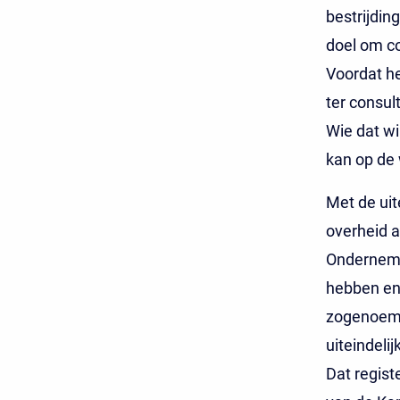
bestrijdin
doel om co
Voordat he
ter consul
Wie dat wi
kan op de
Met de uit
overheid a
Ondernemi
hebben en 
zogenoemde
uiteindeli
Dat regist