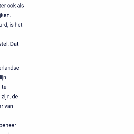
ter ook als
jken.
d, is het
tel. Dat
erlandse
ijn.
 te
zijn, de
er van
 beheer