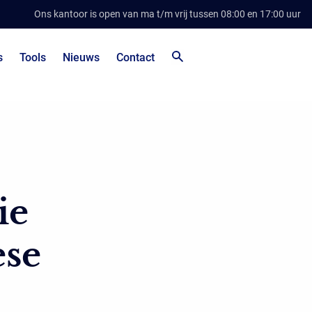
Ons kantoor is open van ma t/m vrij tussen 08:00 en 17:00 uur
s
Tools
Nieuws
Contact
ie
ese