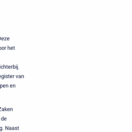
 Deze
oor het
chterbij.
egister van
ppen en
 Zaken
 de
ng. Naast