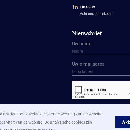
LinkedIn
Volg ons op LinkedIn
Nieuwsbrief
Uw naam
Uw e-mailadres
Aanmelden
ie strikt noodzakelijk zijn voor de werking van de website
Akk
ectiviteit van de website. De analytische cookies zijn