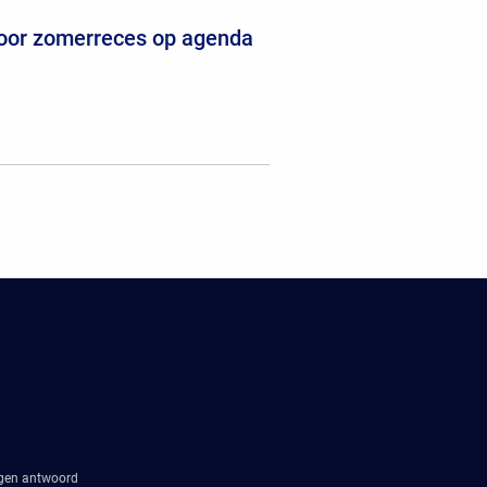
voor zomerreces op agenda
agen antwoord