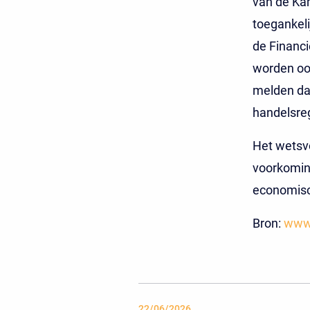
van de Ka
toegankeli
de Financi
worden ook
melden dat
handelsreg
Het wetsvo
voorkomin
economisch
Bron:
www.
22/06/2026