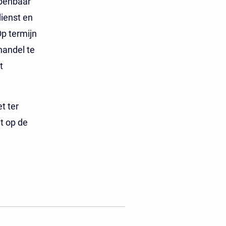
openbaar
dienst en
Op termijn
handel te
t
t ter
t op de