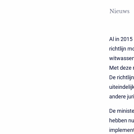
Nieuws
Al in 2015
richtlijn 
witwassen 
Met deze r
De richtlij
uiteindeli
andere jur
De ministe
hebben nu
implementa