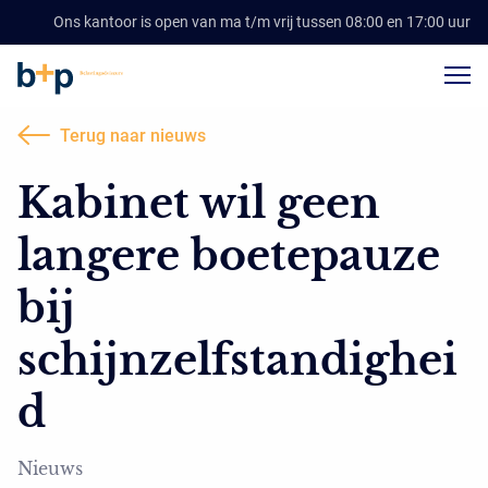
Ons kantoor is open van ma t/m vrij tussen 08:00 en 17:00 uur
Terug naar nieuws
Kabinet wil geen
langere boetepauze
bij
schijnzelfstandighei
d
Nieuws