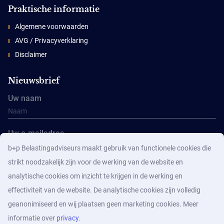
Praktische informatie
Algemene voorwaarden
AVG / Privacyverklaring
Disclaimer
Nieuwsbrief
Uw naam
Uw e-mailadres
b+p Belastingadviseurs maakt gebruik van functionele cookies die
strikt noodzakelijk zijn voor de werking van de website en
analytische cookies om inzicht te krijgen in de werking en
effectiviteit van de website. De analytische cookies zijn volledig
geanonimiseerd en wij plaatsen geen marketing cookies. Meer
Aanmelden
informatie over
privacy
.