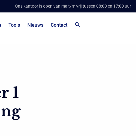
Ons kantoor is open van ma t/m vrij tussen 08:00 en 17:00 uur
s
Tools
Nieuws
Contact
r 1
ing