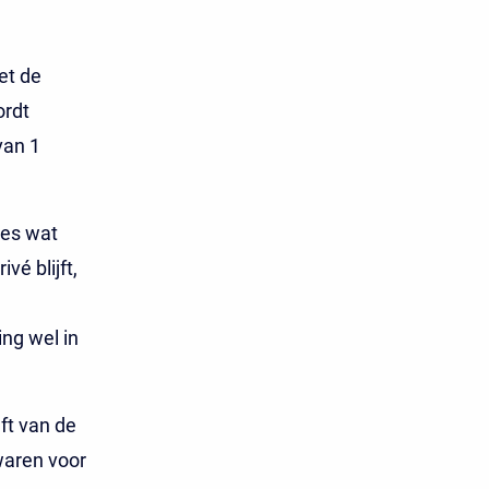
et de
ordt
van 1
les wat
vé blijft,
ing wel in
jft van de
waren voor