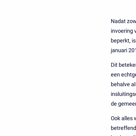
Nadat zow
invoering
beperkt, i
januari 20
Dit beteke
een echtge
behalve a
insluiting
de gemeen
Ook alles 
betreffen