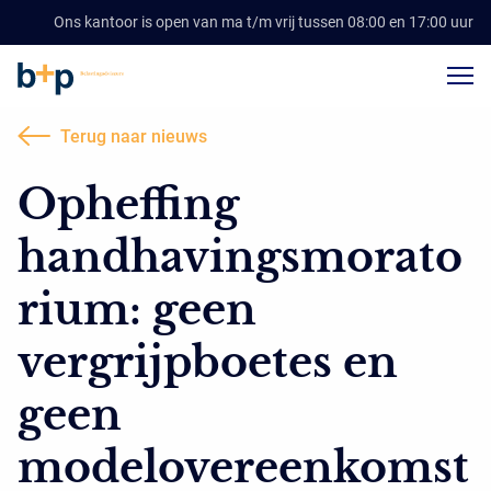
Ons kantoor is open van ma t/m vrij tussen 08:00 en 17:00 uur
Terug naar nieuws
Opheffing
handhavingsmorato
rium: geen
vergrijpboetes en
geen
modelovereenkomst