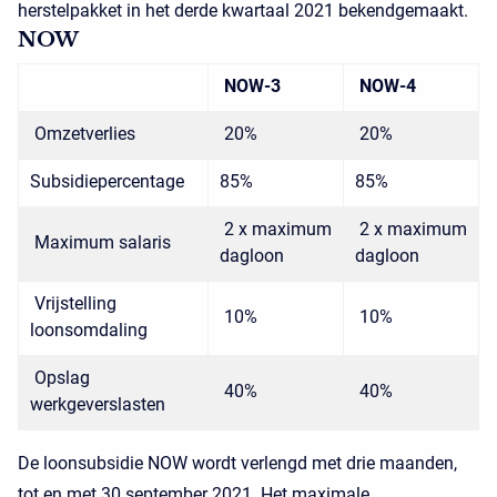
herstelpakket in het derde kwartaal 2021 bekendgemaakt.
NOW
NOW-3
NOW-4
Omzetverlies
20%
20%
Subsidiepercentage
85%
85%
2 x maximum
2 x maximum
Maximum salaris
dagloon
dagloon
Vrijstelling
10%
10%
loonsomdaling
Opslag
40%
40%
werkgeverslasten
De loonsubsidie NOW wordt verlengd met drie maanden,
tot en met 30 september 2021. Het maximale