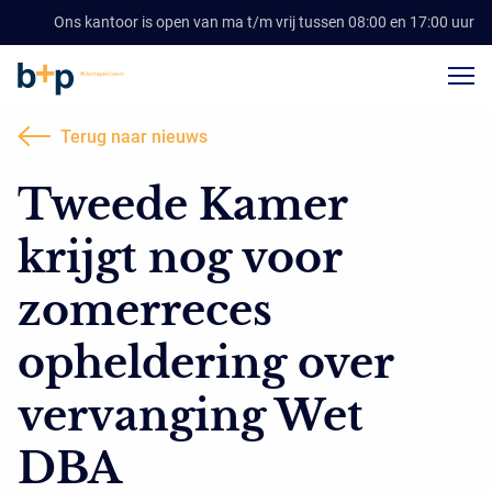
Ons kantoor is open van ma t/m vrij tussen 08:00 en 17:00 uur
Terug naar nieuws
Tweede Kamer
krijgt nog voor
zomerreces
opheldering over
vervanging Wet
DBA