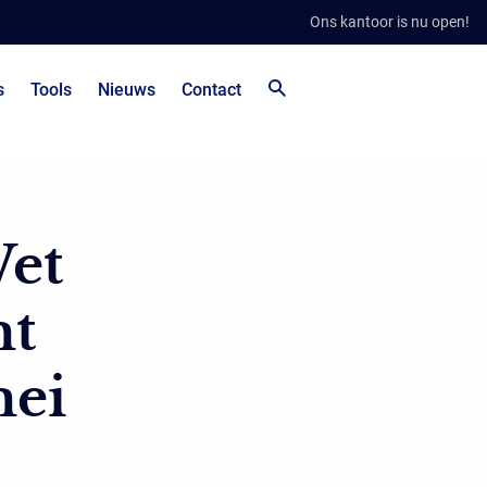
Ons kantoor is nu open!
s
Tools
Nieuws
Contact
Wet
mt
mei