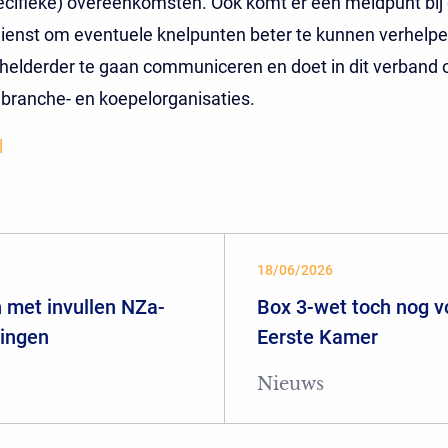
ecifieke) overeenkomsten. Ook komt er een meldpunt bij
ienst om eventuele knelpunten beter te kunnen verhelpen
j helderder te gaan communiceren en doet in dit verband
branche- en koepelorganisaties.
l
18/06/2026
 met invullen NZa-
Box 3-wet toch nog 
ringen
Eerste Kamer
Nieuws