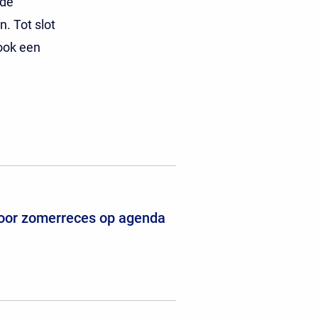
 de
. Tot slot
 ook een
voor zomerreces op agenda