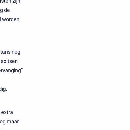
sten zijn
eg de
d worden
taris nog
 spitsen
vervanging”
ig.
 extra
 nog maar