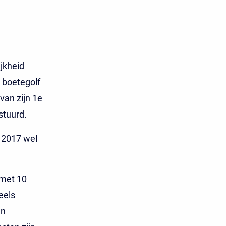
jkheid
 boetegolf
van zijn 1e
stuurd.
i 2017 wel
 met 10
eels
en