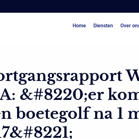
Home
Diensten
Over on
ortgangsrapport 
A: &#8220;er ko
n boetegolf na 1 
17&#8221;