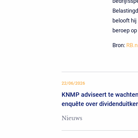
bedrijfssp
Belastingd
belooft hi
beroep op 
Bron:
RB.n
22/06/2026
KNMP adviseert te wachten
enquête over dividenduitke
Nieuws