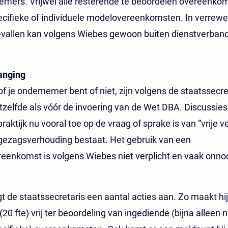
mers. Vrijwel alle resterende te beoordelen overeenkom
ecifieke of individuele modelovereenkomsten. In verrew
vallen kan volgens Wiebes gewoon buiten dienstverban
anging
of je ondernemer bent of niet, zijn volgens de staatssecre
tzelfde als vóór de invoering van de Wet DBA. Discussies
praktijk nu vooral toe op de vraag of sprake is van “vrije 
gezagsverhouding bestaat. Het gebruik van een
enkomst is volgens Wiebes niet verplicht en vaak onnod
t de staatssecretaris een aantal acties aan. Zo maakt hij
 (20 fte) vrij ter beoordeling van ingediende (bijna alleen