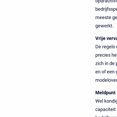
opdrachtne
bedrijfssp
meeste ge
gewerkt.
Vrije verv
De regels 
precies he
zich in de 
en of een 
modelovere
Meldpunt
Wel kondig
capaciteit