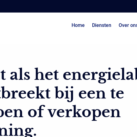
Home
Diensten
Over on
 als het energiela
breekt bij een te
pen of verkopen
ning.