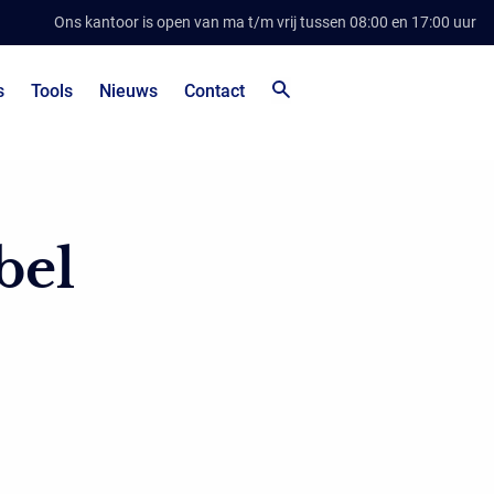
Ons kantoor is open van ma t/m vrij tussen 08:00 en 17:00 uur
s
Tools
Nieuws
Contact
bel