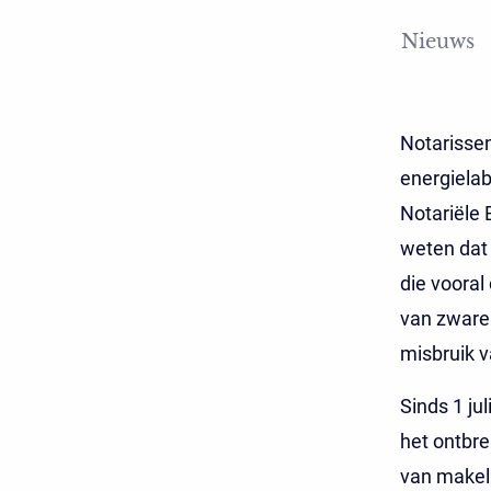
Nieuws
Notarissen
energielab
Notariële 
weten dat 
die vooral
van zware 
misbruik 
Sinds 1 ju
het ontbre
van makela