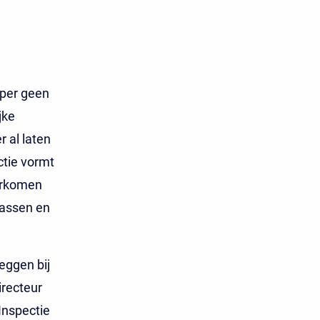
oper geen
jke
 al laten
ctie vormt
oorkomen
wassen en
eggen bij
irecteur
Inspectie