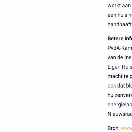
werkt aan
een huis n
handhaaft 
Betere in
PvdA-Kamer
van de In
Eigen Huis
macht te g
ook dat bl
huizenverk
energielab
Nieuwsrad
Bron:
www