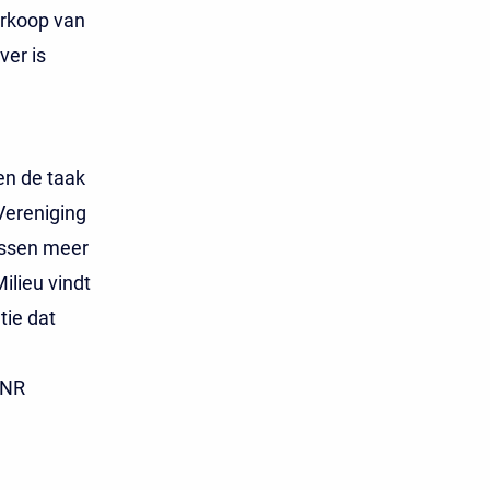
erkoop van
ver is
en de taak
Vereniging
rissen meer
ilieu vindt
tie dat
BNR