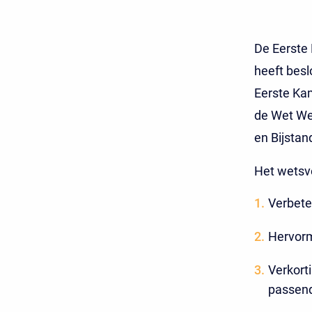
De Eerste
heeft besl
Eerste Kam
de Wet Wer
en Bijstan
Het wetsvo
Verbeter
Hervormi
Verkort
passend