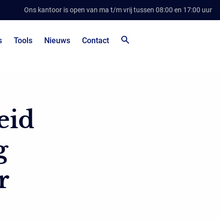
Ons kantoor is open van ma t/m vrij tussen 08:00 en 17:00 uur
s
Tools
Nieuws
Contact
eid
g
r