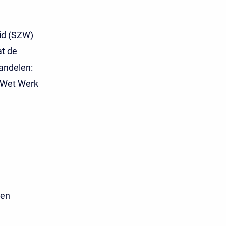
id (SZW)
at de
andelen:
e Wet Werk
sen