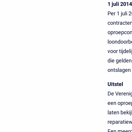
1 juli 2014
Per 1 juli 
contracten
oproepcont
loondoorbe
voor tijde
die gelden
ontslagen
Uitstel
De Vereni
een oproe
laten beki
reparatie
Een meerde