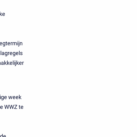
jke
zegtermijn
slagregels
akkelijker
rige week
de WWZ te
 de