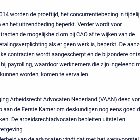
2014 worden de proeftijd, het concurrentiebeding in tijdeli
 en het uitzendbeding beperkt. Verder wordt voor
racten de mogelijkheid om bij CAO af te wijken van de
talingsverplichting als er geen werk is, beperkt. De aan
lijke contracten wordt aangescherpt en de bijzondere ont
 bij payrolling, waardoor werknemers die zijn ingeleend m
 kunnen worden, komen te vervallen.
ging Arbeidsrecht Advocaten Nederland (VAAN) deed vo
p aan de Eerste Kamer om deskundigen nog eens goed 
jken. De arbeidsrechtadvocaten bepleiten uitstel en
wetgeving.
rheid van de advocaten vindt dat met het wetsvoorstel