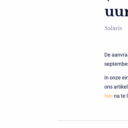
uu
Salaris
De aanvraa
september
In onze ei
ons artike
hier
na te 