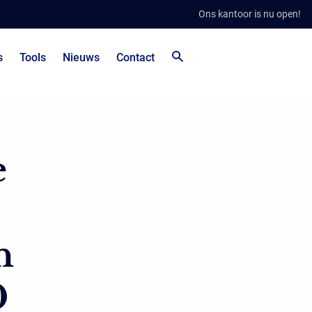
Ons kantoor is nu open!
s
Tools
Nieuws
Contact
e
n
0