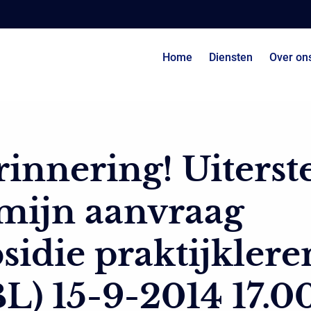
Home
Diensten
Over on
innering! Uiterst
mijn aanvraag
sidie praktijklere
L) 15-9-2014 17.0