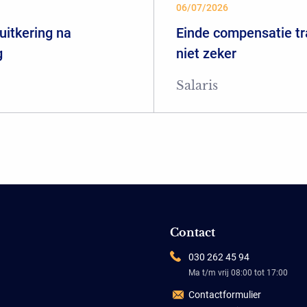
06/07/2026
uitkering na
Einde compensatie tr
g
niet zeker
Salaris
Contact
030 262 45 94
Ma t/m vrij 08:00 tot 17:00
Contactformulier