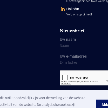
U ontvangt binnen twee werkd
LinkedIn
Volg ons op LinkedIn
Nieuwsbrief
Uw naam
Uw e-mailadres
Aanmelden
ie strikt noodzakelijk zijn voor de werking van de website
Akk
ectiviteit van de website. De analytische cookies zijn