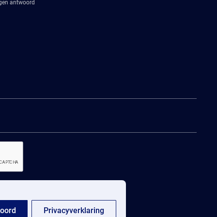
agen antwoord
oord
Privacyverklaring