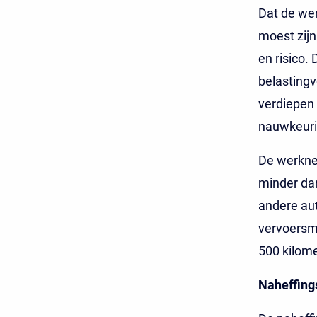
Dat de wer
moest zijn 
en risico
belastingv
verdiepen 
nauwkeurig
De werkne
minder dan
andere au
vervoersmi
500 kilome
Naheffing