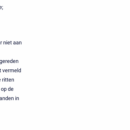
e;
r niet aan
 gereden
et vermeld
 ritten
 op de
anden in