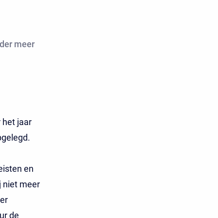
nder meer
het jaar
pgelegd.
eisten en
j niet meer
er
ur de