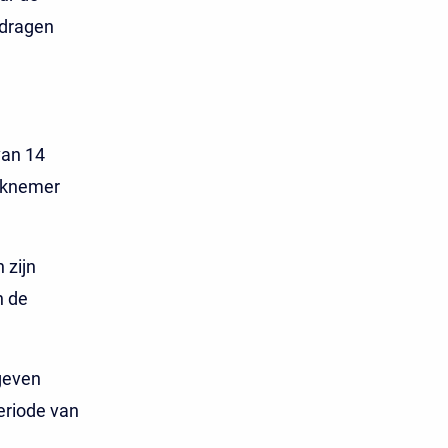
edragen
van 14
erknemer
 zijn
n de
egeven
eriode van