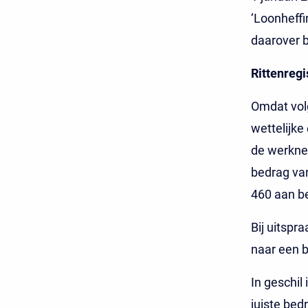
‘Loonheffi
daarover b
Rittenregi
Omdat volg
wettelijke
de werkne
bedrag van
460 aan be
Bij uitspr
naar een b
In geschil
juiste bed