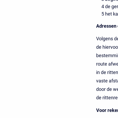
4 de ger
5 het ka
Adressen 
Volgens de
de hiervo
bestemmin
route afwe
in de ritt
vaste afst
door de w
de rittenre
Voor reke