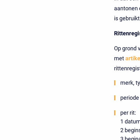
aantonen d
is gebruik
Rittenregi
Op grond 
met
artik
rittenregi
merk, t
periode 
per rit:
1 datum
2 begin
3 begin