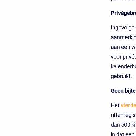
Privégebr
Ingevolge
aanmerkin
aan een we
voor privéd
kalenderba
gebruikt.
Geen bijte
Het
vierde
rittenregi
dan 500 ki
in dat een