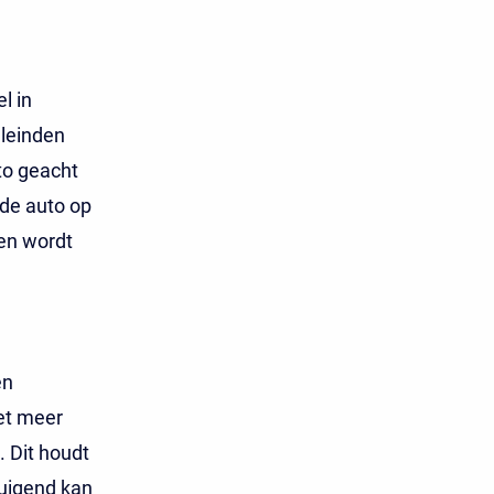
l in
leinden
to geacht
t de auto op
den wordt
en
iet meer
. Dit houdt
tuigend kan