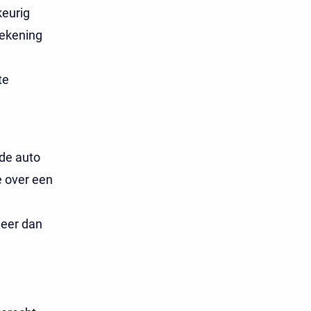
keurig
rekening
te
de auto
e over een
meer dan