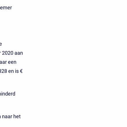
knemer
e
r 2020 aan
aar een
28 en is €
minderd
n naar het