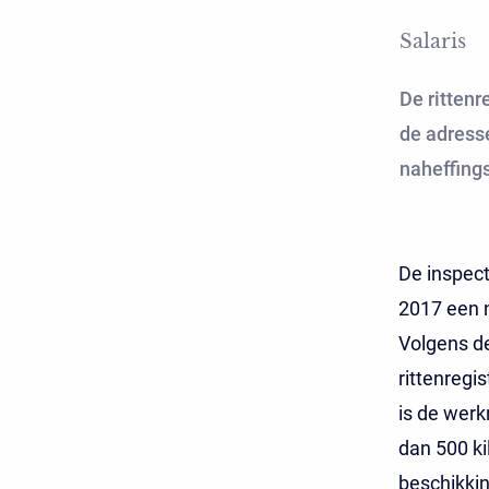
Salaris
De rittenr
de adress
naheffings
De inspect
2017 een 
Volgens d
rittenregi
is de werk
dan 500 ki
beschikkin