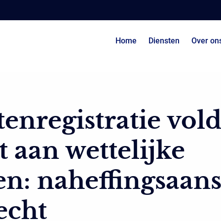
Home
Diensten
Over on
tenregistratie vol
t aan wettelijke
en: naheffingsaans
echt