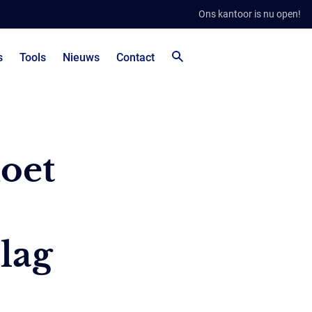
Ons kantoor is nu open!
s
Tools
Nieuws
Contact
doet
lag