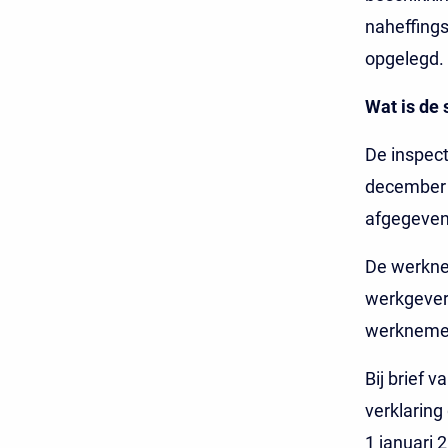
naheffings
opgelegd.
Wat is de 
De inspect
december 2
afgegeven
De werknem
werkgever.
werknemer
Bij brief 
verklaring
1 januari 