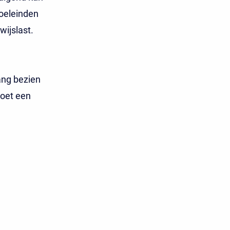
doeleinden
wijslast.
ang bezien
moet een