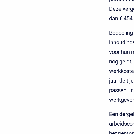
Deze vergo
dan € 454 
Bedoeling
inhouding
voor hun 
nog geldt,
werkkosten
jaar de t
passen. In
werkgever 
Een dergel
arbeidsco
het person