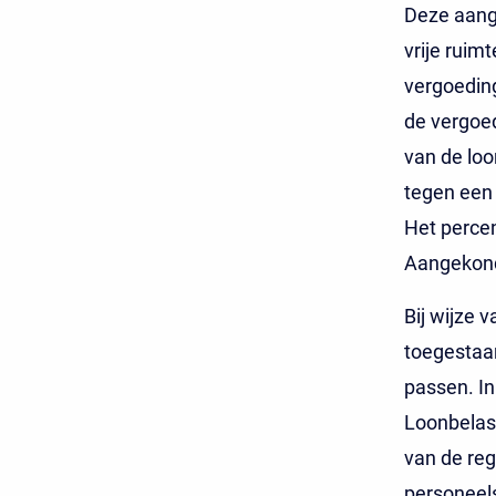
Deze aang
vrije ruim
vergoeding
de vergoe
van de loo
tegen een 
Het percen
Aangekondi
Bij wijze 
toegestaan
passen. In
Loonbelast
van de reg
personeels