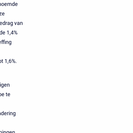
enoemde
eze
bedrag van
de 1,4%
ffing
ot 1,6%.
tigen
oe te
ndering
ningen.