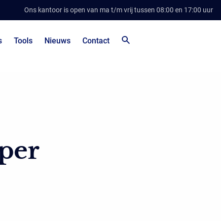
Ons kantoor is open van ma t/m vrij tussen 08:00 en 17:00 uur
s
Tools
Nieuws
Contact
 per