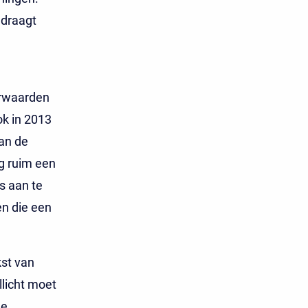
edraagt
orwaarden
k in 2013
van de
g ruim een
s aan te
en die een
st van
licht moet
de