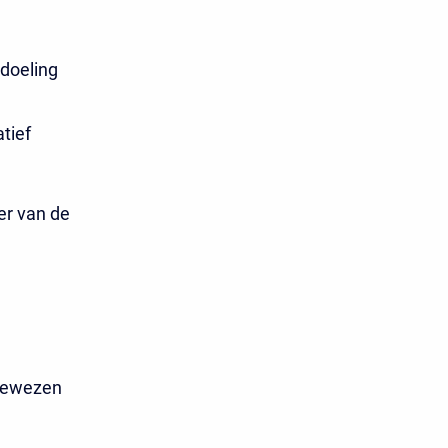
edoeling
tief
er van de
ngewezen