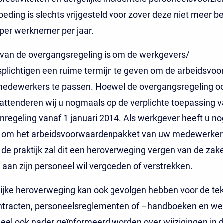
eding is slechts vrijgesteld voor zover deze niet meer b
per werknemer per jaar.
 van de overgangsregeling is om de werkgevers/
splichtigen een ruime termijn te geven om de arbeidsvo
medewerkers te passen. Hoewel de overgangsregeling oo
 attenderen wij u nogmaals op de verplichte toepassing 
regeling vanaf 1 januari 2014. Als werkgever heeft u no
ijd om het arbeidsvoorwaardenpakket van uw medewerker
 de praktijk zal dit een heroverweging vergen van de zak
aan zijn personeel wil vergoeden of verstrekken.
ijke heroverweging kan ook gevolgen hebben voor de tek
ntracten, personeelsreglementen of –handboeken en wel
eel ook nader geïnformeerd worden over wijzigingen in 