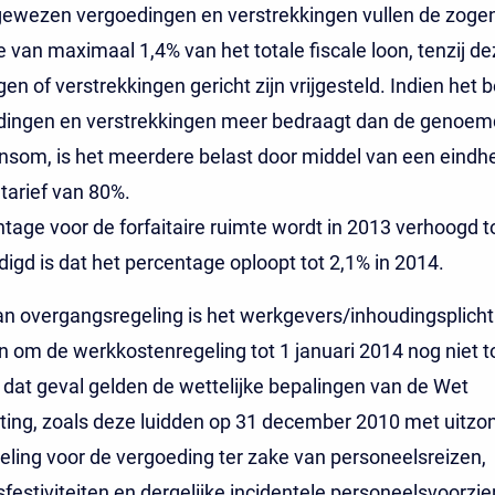
ewezen vergoedingen en verstrekkingen vullen de zog
te van maximaal 1,4% van het totale fiscale loon, tenzij d
en of verstrekkingen gericht zijn vrijgesteld. Indien het 
dingen en verstrekkingen meer bedraagt dan de genoem
nsom, is het meerdere belast door middel van een eindhe
tarief van 80%.
tage voor de forfaitaire ruimte wordt in 2013 verhoogd t
gd is dat het percentage oploopt tot 2,1% in 2014.
van overgangsregeling is het werkgevers/inhoudingsplich
 om de werkkostenregeling tot 1 januari 2014 nog niet t
 dat geval gelden de wettelijke bepalingen van de Wet
ing, zoals deze luidden op 31 december 2010 met uitzo
eling voor de vergoeding ter zake van personeelsreizen,
festiviteiten en dergelijke incidentele personeelsvoorzie