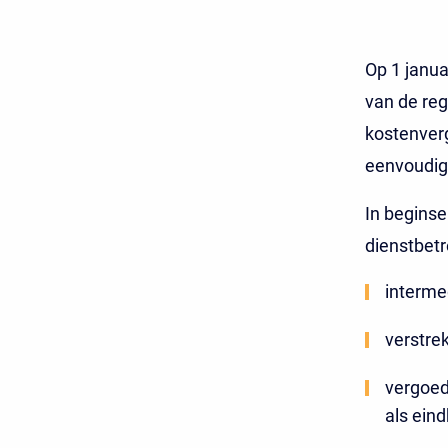
Op 1 janua
van de reg
kostenver
eenvoudig
In beginse
dienstbetre
interme
verstre
vergoed
als ein