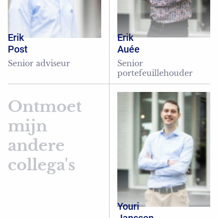
Erik
Erik
Post
Auée
Senior adviseur
Senior
portefeuillehouder
Ontmoet
mijn
andere
collega's
Youri