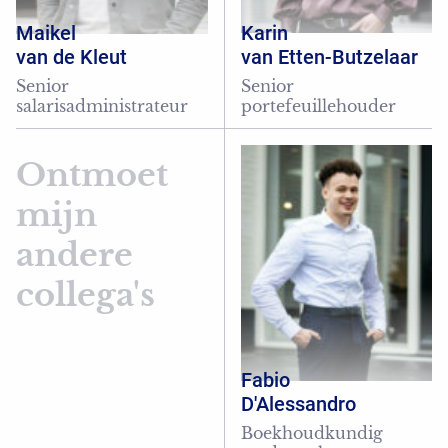
Maikel
Karin
van de Kleut
van Etten-Butzelaar
Senior
Senior
salarisadministrateur
portefeuillehouder
Ontmoet
mijn
andere
collega's
Fabio
D'Alessandro
Boekhoudkundig