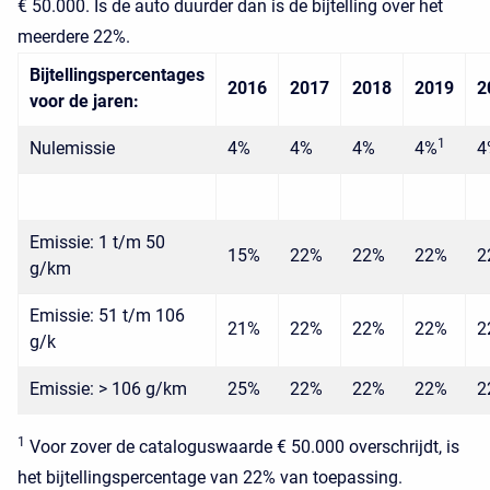
€ 50.000. Is de auto duurder dan is de bijtelling over het
meerdere 22%.
Bijtellingspercentages
2016
2017
2018
2019
2
voor de jaren:
1
Nulemissie
4%
4%
4%
4%
4
Emissie: 1 t/m 50
15%
22%
22%
22%
2
g/km
Emissie: 51 t/m 106
21%
22%
22%
22%
2
g/k
Emissie: > 106 g/km
25%
22%
22%
22%
2
1
Voor zover de cataloguswaarde € 50.000 overschrijdt, is
het bijtellingspercentage van 22% van toepassing.