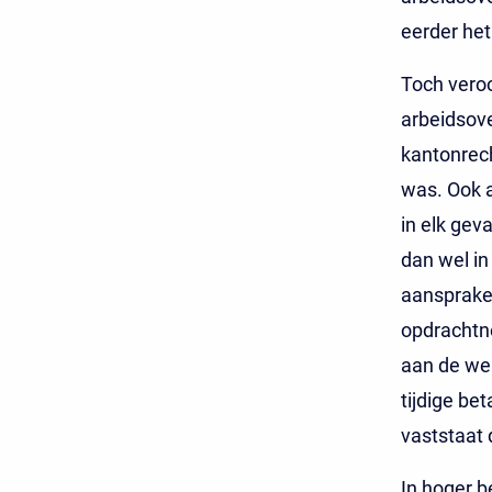
eerder he
Toch veroo
arbeidsove
kantonrech
was. Ook a
in elk gev
dan wel in
aansprakel
opdrachtn
aan de we
tijdige bet
vaststaat 
In hoger b