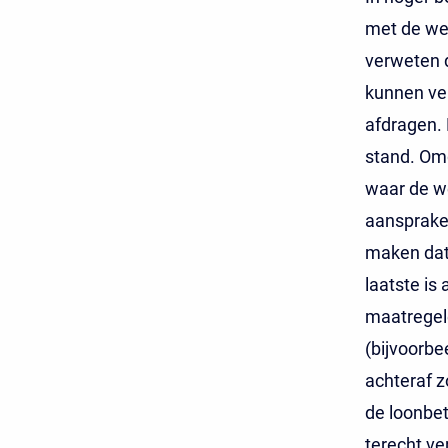
met de we
verweten d
kunnen ve
afdragen. 
stand. Omd
waar de we
aansprakel
maken dat 
laatste is
maatregele
(bijvoorbe
achteraf z
de loonbet
terecht ve