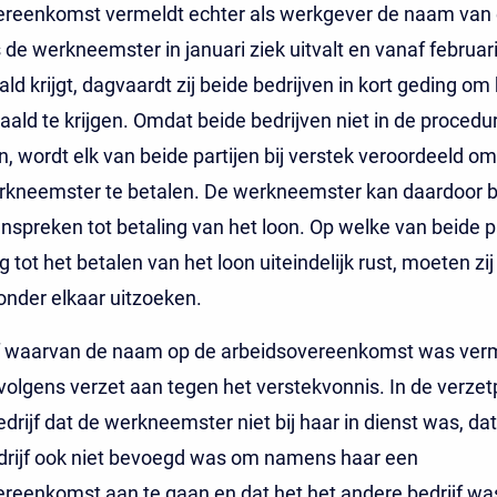
ereenkomst vermeldt echter als werkgever de naam van
ls de werkneemster in januari ziek uitvalt en vanaf februar
ld krijgt, dagvaardt zij beide bedrijven in kort geding om 
aald te krijgen. Omdat beide bedrijven niet in de procedu
n, wordt elk van beide partijen bij verstek veroordeeld om
rkneemster te betalen. De werkneemster kan daardoor 
anspreken tot betaling van het loon. Op welke van beide p
g tot het betalen van het loon uiteindelijk rust, moeten zij
onder elkaar uitzoeken.
jf waarvan de naam op de arbeidsovereenkomst was ver
volgens verzet aan tegen het verstekvonnis. In de verze
edrijf dat de werkneemster niet bij haar in dienst was, dat
drijf ook niet bevoegd was om namens haar een
reenkomst aan te gaan en dat het het andere bedrijf wa