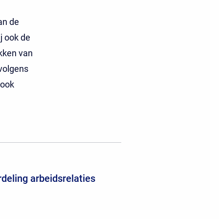
an de
j ook de
ekken van
 volgens
 ook
deling arbeidsrelaties