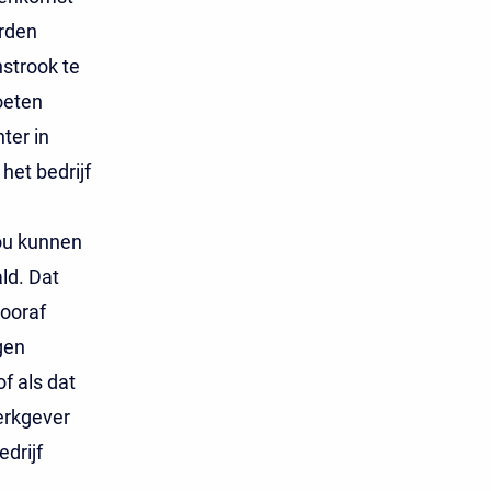
rden
nstrook te
oeten
ter in
het bedrijf
zou kunnen
ld. Dat
vooraf
gen
f als dat
werkgever
drijf