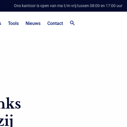
Ons kantoor is open van ma t/m vrij tussen 08:00 en 17:00 uur
s
Tools
Nieuws
Contact
nks
zij