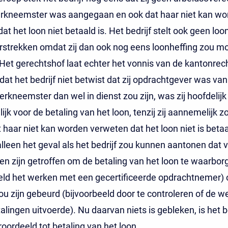
rkneemster was aangegaan en ook dat haar niet kan wo
at het loon niet betaald is. Het bedrijf stelt ook geen loo
rstrekken omdat zij dan ook nog eens loonheffing zou m
Het gerechtshof laat echter het vonnis van de kantonrech
at het bedrijf niet betwist dat zij opdrachtgever was van 
rkneemster dan wel in dienst zou zijn, was zij hoofdelijk
ijk voor de betaling van het loon, tenzij zij aannemelijk 
haar niet kan worden verweten dat het loon niet is betaa
 alleen het geval als het bedrijf zou kunnen aantonen dat 
n zijn getroffen om de betaling van het loon te waarbor
eld het werken met een gecertificeerde opdrachtnemer) o
ou zijn gebeurd (bijvoorbeeld door te controleren of de 
alingen uitvoerde). Nu daarvan niets is gebleken, is het be
roordeeld tot betaling van het loon.