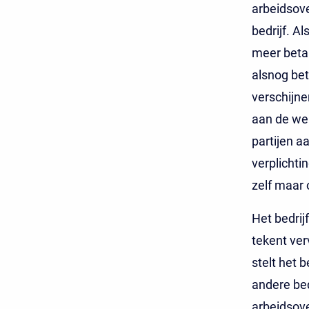
arbeidsov
bedrijf. A
meer betaa
alsnog bet
verschijne
aan de we
partijen a
verplichtin
zelf maar 
Het bedri
tekent ver
stelt het b
andere be
arbeidsove