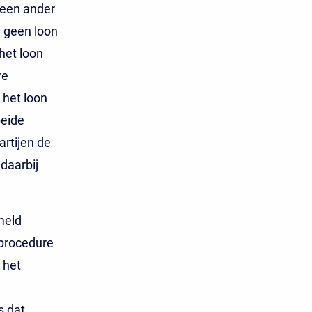
 een ander
i geen loon
het loon
re
 het loon
beide
artijen de
 daarbij
meld
tprocedure
 het
s dat