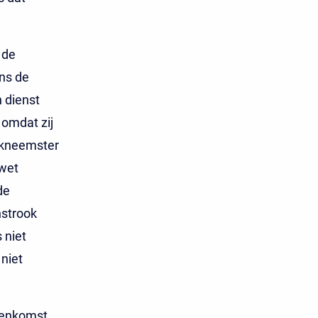
 de
ns de
n dienst
 omdat zij
erkneemster
 wet
de
nstrook
 niet
 niet
reenkomst