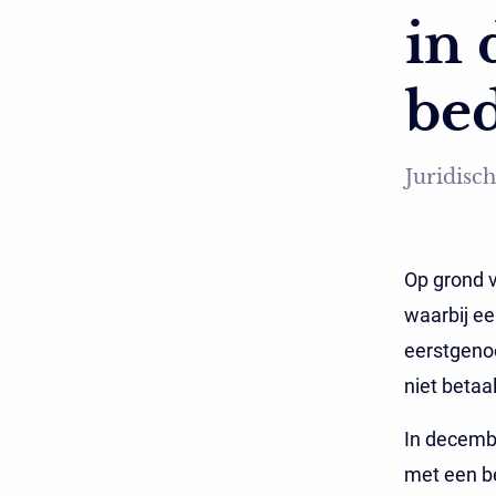
in 
bed
Juridisch
Op grond v
waarbij ee
eerstgenoe
niet betaa
In decemb
met een be