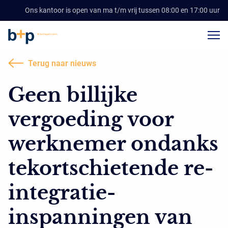
Ons kantoor is open van ma t/m vrij tussen 08:00 en 17:00 uur
Terug naar nieuws
Geen billijke
vergoeding voor
werknemer ondanks
tekortschietende re-
integratie-
inspanningen van