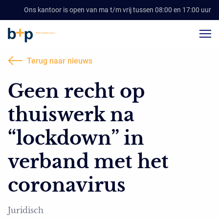
Ons kantoor is open van ma t/m vrij tussen 08:00 en 17:00 uur
Terug naar nieuws
Geen recht op
thuiswerk na
“lockdown” in
verband met het
coronavirus
Juridisch