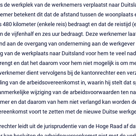
s de werkplek van de werknemers verplaatst naar Duitsl
emer betekent dit dat de afstand tussen de woonplaats 
 480 kilometer (enkele reis) bedraagt en dat de reistijd (
en de vijfenhalf en zes uur bedraagt. Deze werknemer laa
nd aan de overgang van onderneming aan de werkgever
ng van de werkplaats naar Duitsland voor hem te veel na
engt en dat het daarom voor hem niet mogelijk is om me
erknemer dient vervolgens bij de kantonrechter een ver
ding van de arbeidsovereenkomst in, waarin hij stelt dat s
nmerkelijke wijziging van de arbeidsvoorwaarden ten n
mer en dat daarom van hem niet verlangd kan worden d
ereenkomst voort te zetten met de nieuwe Duitse werkg
echter leidt uit de jurisprudentie van de Hoge Raad af da
kan besluiten de arbeidsovereenkomst niet met de verk