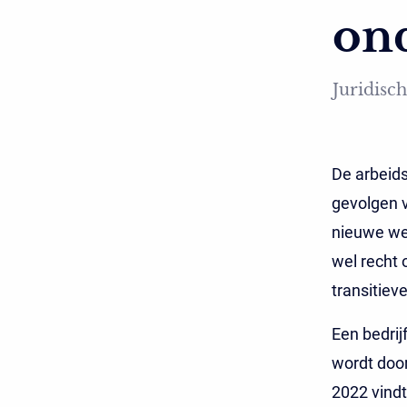
on
Juridisch
De arbeid
gevolgen 
nieuwe we
wel recht
transitiev
Een bedrij
wordt door
2022 vindt