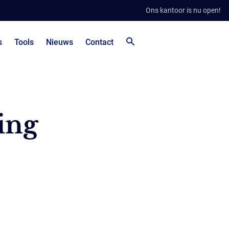
Ons kantoor is nu open!
s
Tools
Nieuws
Contact
ing