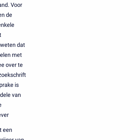
and. Voor
en de
enkele
t
 weten dat
delen met
e over te
zoekschrift
prake is
adele van
e
ever
t een
rijger van