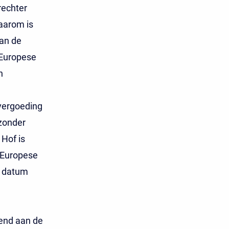
rechter
aarom is
van de
 Europese
n
vergoeding
zonder
Hof is
 Europese
e datum
kend aan de