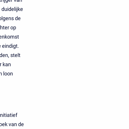
duidelijke
olgens de
hter op
eenkomst
eindigt.
en, stelt
r kan
n loon
itiatief
oek van de