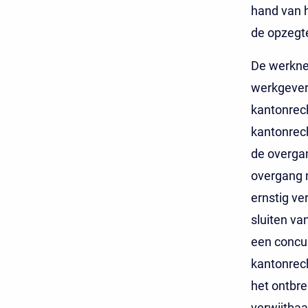
hand van h
de opzegte
De werknem
werkgever 
kantonrech
kantonrech
de overgan
overgang n
ernstig ve
sluiten v
een concu
kantonrech
het ontbre
verwijtbaa