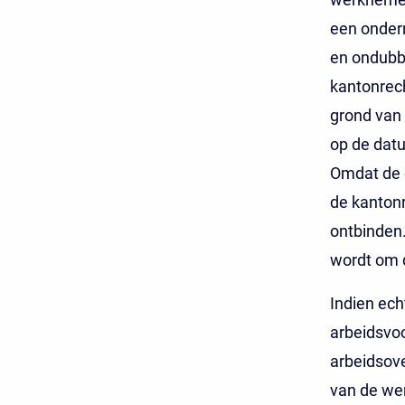
een onder
en ondubbe
kantonrech
grond van
op de dat
Omdat de 
de kanton
ontbinden.
wordt om 
Indien ech
arbeidsvo
arbeidsove
van de wer