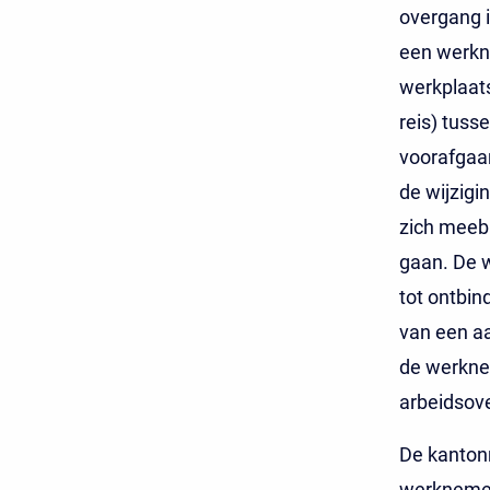
overgang i
een werkn
werkplaats
reis) tuss
voorafgaa
de wijzigi
zich meebr
gaan. De w
tot ontbin
van een aa
de werkne
arbeidsov
De kantonr
werknemer 