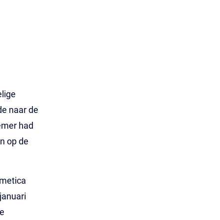
lige
de naar de
emer had
n op de
smetica
januari
de