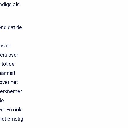
ndigd als
end dat de
ns de
ers over
 tot de
ar niet
over het
 werknemer
de
en. En ook
et ernstig