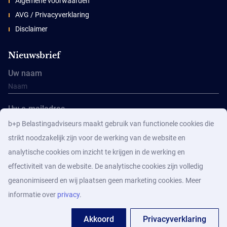
Algemene voorwaarden
AVG / Privacyverklaring
Disclaimer
Nieuwsbrief
Uw naam
Uw e-mailadres
b+p Belastingadviseurs maakt gebruik van functionele cookies die
strikt noodzakelijk zijn voor de werking van de website en
analytische cookies om inzicht te krijgen in de werking en
effectiviteit van de website. De analytische cookies zijn volledig
geanonimiseerd en wij plaatsen geen marketing cookies. Meer
Aanmelden
informatie over
privacy
.
Akkoord
Privacyverklaring