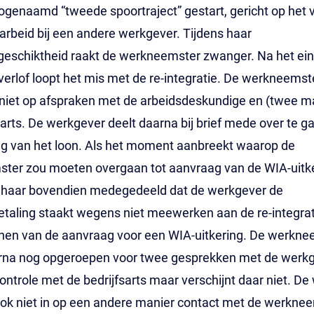
genaamd “tweede spoortraject” gestart, gericht op het 
rbeid bij een andere werkgever. Tijdens haar
geschiktheid raakt de werkneemster zwanger. Na het ein
verlof loopt het mis met de re-integratie. De werkneemst
 niet op afspraken met de arbeidsdeskundige en (twee m
sarts. De werkgever deelt daarna bij brief mede over te ga
ng van het loon. Als het moment aanbreekt waarop de
ter zou moeten overgaan tot aanvraag van de WIA-uitk
 haar bovendien medegedeeld dat de werkgever de
taling staakt wegens niet meewerken aan de re-integrati
ienen van de aanvraag voor een WIA-uitkering. De werkn
rna nog opgeroepen voor twee gesprekken met de werkg
ontrole met de bedrijfsarts maar verschijnt daar niet. D
ook niet in op een andere manier contact met de werknee