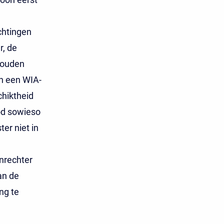
chtingen
r, de
 houden
n een WIA-
chiktheid
od sowieso
er niet in
nrechter
an de
ng te