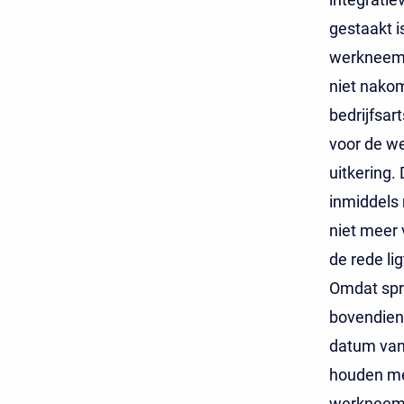
gestaakt i
werkneemst
niet nakom
bedrijfsar
voor de w
uitkering.
inmiddels
niet meer 
de rede li
Omdat spra
bovendien 
datum van
houden me
werkneemst