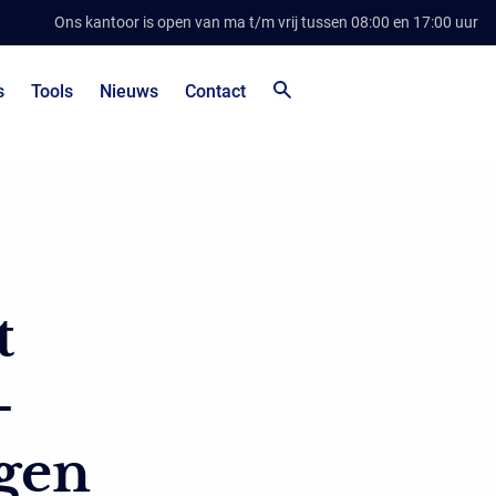
Ons kantoor is open van ma t/m vrij tussen 08:00 en 17:00 uur
s
Tools
Nieuws
Contact
t
-
ngen