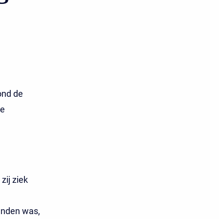
ond de
te
zij ziek
anden was,