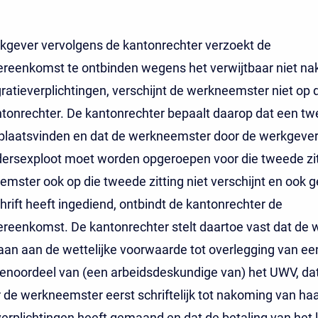
kgever vervolgens de kantonrechter verzoekt de
ereenkomst te ontbinden wegens het verwijtbaar niet n
gratieverplichtingen, verschijnt de werkneemster niet op d
tonrechter. De kantonrechter bepaalt daarop dat een t
l plaatsvinden en dat de werkneemster door de werkgever 
ersexploot moet worden opgeroepen voor die tweede zitt
mster ook op die tweede zitting niet verschijnt en ook 
rift heeft ingediend, ontbindt de kantonrechter de
reenkomst. De kantonrechter stelt daartoe vast dat de 
aan aan de wettelijke voorwaarde tot overlegging van ee
enoordeel van (een arbeidsdeskundige van) het UWV, da
de werkneemster eerst schriftelijk tot nakoming van haa
verplichtingen heeft gemaand en dat de betaling van het 