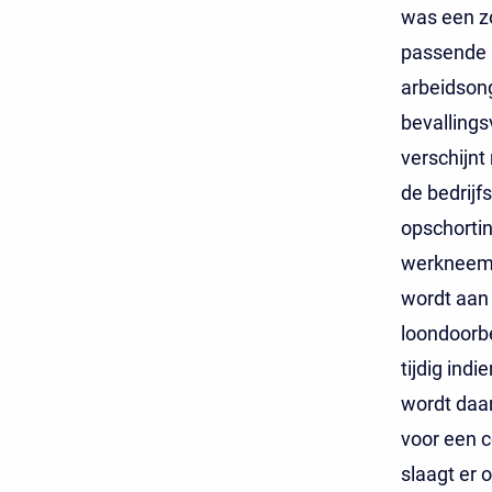
was een zo
passende a
arbeidson
bevallings
verschijnt
de bedrijf
opschorti
werkneems
wordt aan
loondoorbe
tijdig ind
wordt daa
voor een c
slaagt er 