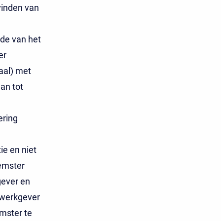
vinden van
de van het
er
aal) met
an tot
ering
e en niet
eemster
ever en
e werkgever
mster te