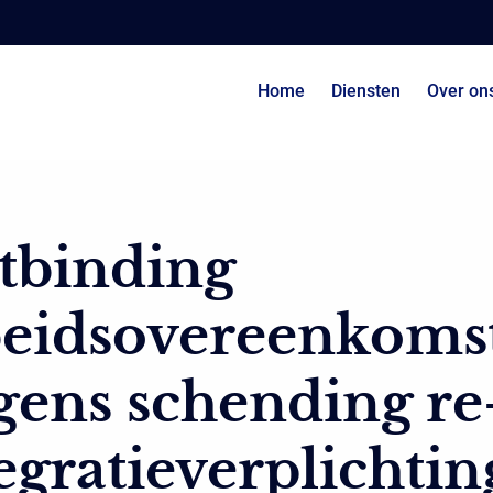
Home
Diensten
Over on
tbinding
beidsovereenkoms
ens schending re
egratieverplichti