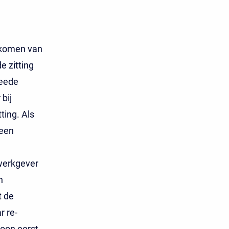
akomen van
e zitting
weede
bij
ing. Als
geen
werkgever
n
t de
r re-
loon eerst