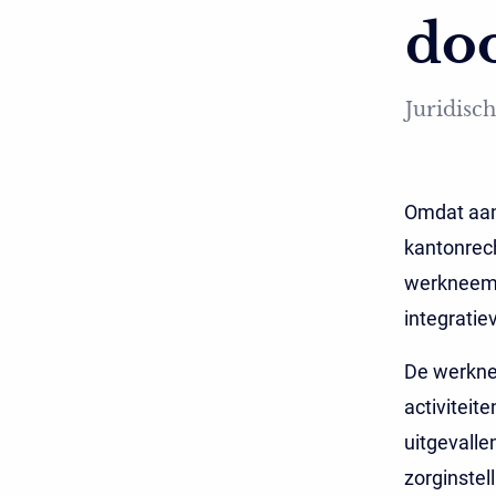
do
Juridisch
Omdat aan
kantonrec
werkneemst
integratie
De werknee
activiteit
uitgevalle
zorginste