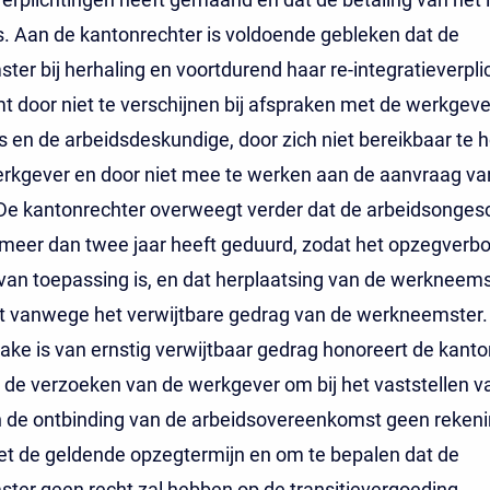
s. Aan de kantonrechter is voldoende gebleken dat de
er bij herhaling en voortdurend haar re-integratieverpli
t door niet te verschijnen bij afspraken met de werkgeve
ts en de arbeidsdeskundige, door zich niet bereikbaar te
erkgever en door niet mee te werken aan de aanvraag va
 De kantonrechter overweegt verder dat de arbeidsonges
 meer dan twee jaar heeft geduurd, zodat het opzegverb
van toepassing is, en dat herplaatsing van de werkneemst
gt vanwege het verwijtbare gedrag van de werkneemster.
ke is van ernstig verwijtbaar gedrag honoreert de kanto
de verzoeken van de werkgever om bij het vaststellen v
 de ontbinding van de arbeidsovereenkomst geen rekeni
t de geldende opzegtermijn en om te bepalen dat de
er geen recht zal hebben op de transitievergoeding.