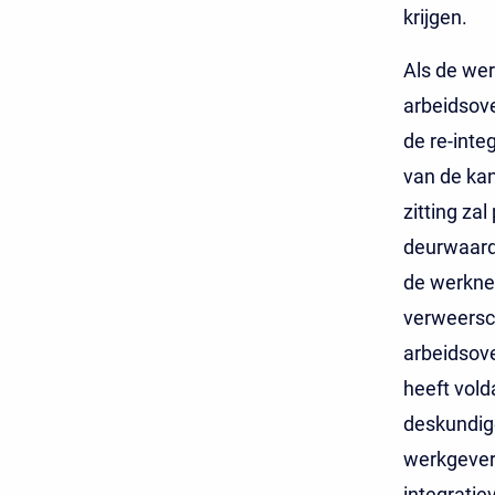
krijgen.
Als de wer
arbeidsov
de re-inte
van de kan
zitting za
deurwaard
de werknee
verweersch
arbeidsove
heeft vold
deskundig
werkgever 
integratie