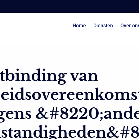
Home
Diensten
Over on
tbinding van
beidsovereenkoms
gens &#8220;and
standigheden&#