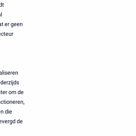
dt
l
at er geen
ecteur
aliseren
derzijds
hter om de
ctioneren,
n die
gevergd de