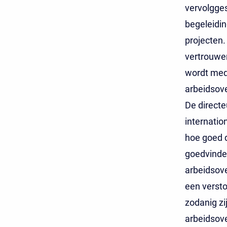
vervolgges
begeleidin
projecten.
vertrouwen
wordt med
arbeidsov
De directe
internation
hoe goed d
goedvinden
arbeidsov
een verst
zodanig zi
arbeidsove