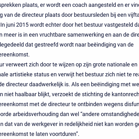
prekken plaats, er wordt een coach aangesteld en er vin
g van de directeur plaats door bestuursleden bij een vijfta
 In juni 2015 wordt echter door het bestuur vastgesteld d
 meer is in een vruchtbare samenwerking en aan de dir
egedeeld dat gestreefd wordt naar beëindiging van de
ereenkomst.
ur verweert zich door te wijzen op zijn grote nationale en
ale artistieke status en verwijt het bestuur zich niet te re
e directeur daadwerkelijk is. Als een beëindiging met we
 niet haalbaar blijkt, verzoekt de stichting de kantonrec
ereenkomst met de directeur te ontbinden wegens disfun
oorde arbeidsverhouding dan wel “andere omstandighede
jn dat van de werkgever in redelijkheid niet kan worden 
reenkomst te laten voortduren”.