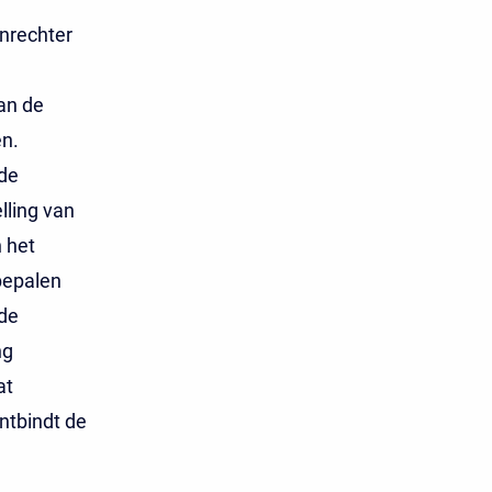
onrechter
an de
en.
de
lling van
 het
 bepalen
 de
ng
at
ntbindt de