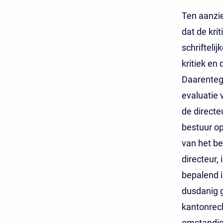
Ten aanzie
dat de krit
schrifteli
kritiek en
Daarentege
evaluatie 
de directe
bestuur op
van het be
directeur, 
bepalend i
dusdanig g
kantonrec
omstandig