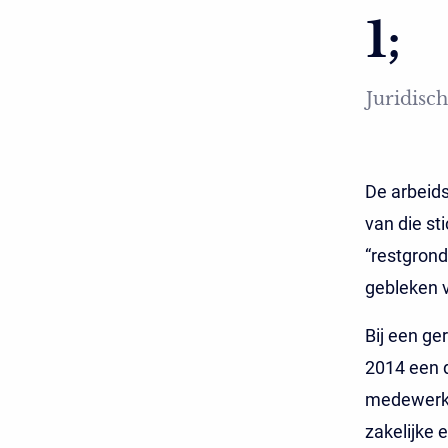
1;
Juridisch
De arbeids
van die s
“restgrond
gebleken v
Bij een ge
2014 een d
medewerker
zakelijke 