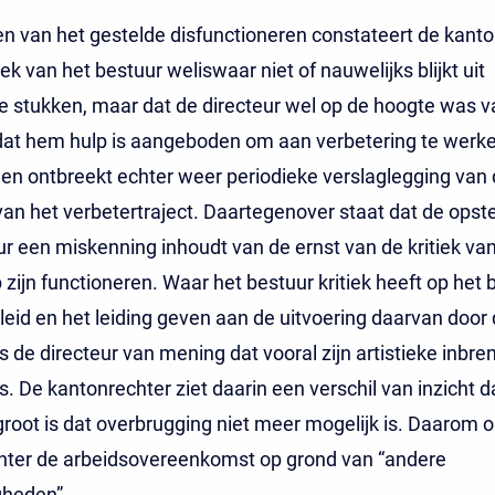
n van het gestelde disfunctioneren constateert de kant
iek van het bestuur weliswaar niet of nauwelijks blijkt uit
jke stukken, maar dat de directeur wel op de hoogte was v
 dat hem hulp is aangeboden om aan verbetering te werk
n ontbreekt echter weer periodieke verslaglegging van 
van het verbetertraject. Daartegenover staat dat de opste
ur een miskenning inhoudt van de ernst van de kritiek van
 zijn functioneren. Waar het bestuur kritiek heeft op het
leid en het leiding geven aan de uitvoering daarvan door
is de directeur van mening dat vooral zijn artistieke inbre
s. De kantonrechter ziet daarin een verschil van inzicht d
root is dat overbrugging niet meer mogelijk is. Daarom o
hter de arbeidsovereenkomst op grond van “andere
heden”.