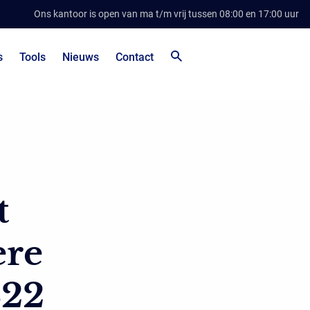
Ons kantoor is open van ma t/m vrij tussen 08:00 en 17:00 uur
s
Tools
Nieuws
Contact
t
ere
822