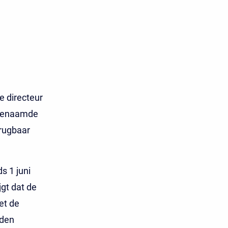
e directeur
ogenaamde
brugbaar
s 1 juni
jgt dat de
et de
nden