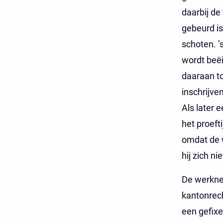
daarbij de
gebeurd i
schoten. 
wordt beëi
daaraan to
inschrijven
Als later
het proeft
omdat de 
hij zich n
De werknem
kantonrech
een gefix