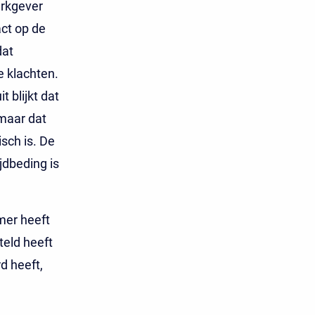
erkgever
act op de
dat
e klachten.
 blijkt dat
maar dat
sch is. De
jdbeding is
er heeft
teld heeft
d heeft,