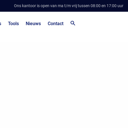
Ons kantoor is open van ma t/m vrij tussen 08:00 en 17:00 uur
s
Tools
Nieuws
Contact