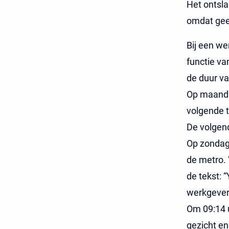
Het ontsla
omdat gee
Bij een we
functie v
de duur v
Op maanda
volgende t
De volgen
Op zondag 
de metro. 
de tekst: 
werkgever
Om 09:14 u
gezicht en