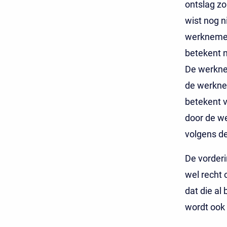
ontslag z
wist nog n
werknemer
betekent n
De werknem
de werkne
betekent v
door de we
volgens d
De vorder
wel recht 
dat die al
wordt ook