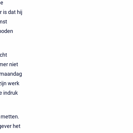
de
is dat hij
mst
rboden
cht
mer niet
p maandag
zijn werk
e indruk
 metten.
gever het