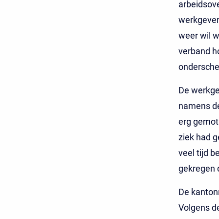
arbeidsove
werkgever 
weer wil w
verband ho
ondersche
De werkgev
namens de
erg gemot
ziek had g
veel tijd 
gekregen d
De kanton
Volgens de