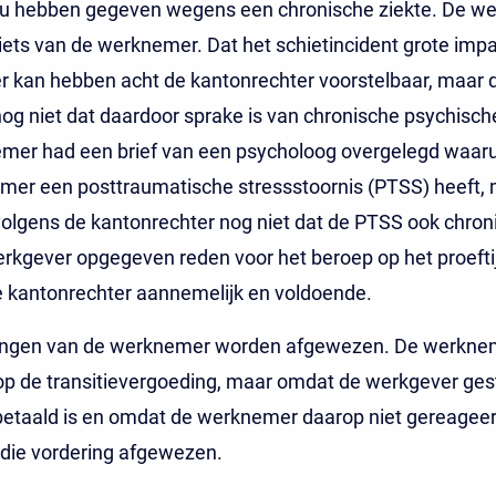
ou hebben gegeven wegens een chronische ziekte. De w
iets van de werknemer. Dat het schietincident grote imp
 kan hebben acht de kantonrechter voorstelbaar, maar 
og niet dat daardoor sprake is van chronische psychisch
er had een brief van een psycholoog overgelegd waaruit
mer een posttraumatische stressstoornis (PTSS) heeft, 
olgens de kantonrechter nog niet dat de PTSS ook chroni
rkgever opgegeven reden voor het beroep op het proefti
e kantonrechter aannemelijk en voldoende.
ingen van de werknemer worden afgewezen. De werknem
op de transitievergoeding, maar omdat de werkgever ges
 betaald is en omdat de werknemer daarop niet gereageer
 die vordering afgewezen.