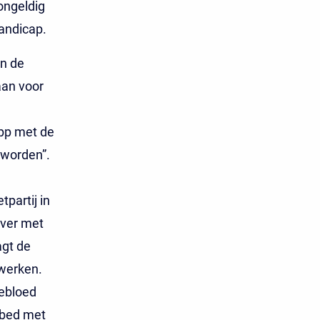
ongeldig
andicap.
in de
an voor
pp met de
eworden”.
partij in
ever met
agt de
werken.
bebloed
sbed met