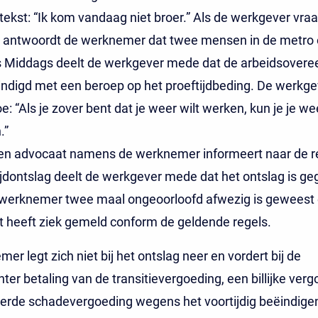
 tekst: “Ik kom vandaag niet broer.” Als de werkgever vraa
s antwoordt de werknemer dat twee mensen in de metro
’s Middags deelt de werkgever mede dat de arbeidsover
ndigd met een beroep op het proeftijdbeding. De werkge
e: “Als je zover bent dat je weer wilt werken, kun je je we
.”
 een advocaat namens de werknemer informeert naar de 
ijdontslag deelt de werkgever mede dat het ontslag is g
werknemer twee maal ongeoorloofd afwezig is geweest
iet heeft ziek gemeld conform de geldende regels.
er legt zich niet bij het ontslag neer en vordert bij de
ter betaling van de transitievergoeding, een billijke ver
eerde schadevergoeding wegens het voortijdig beëindige