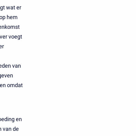
gt wat er
 op hem
eenkomst
ver voegt
er
reden van
egeven
 en omdat
goeding en
n van de