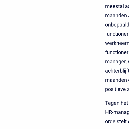
meestal aa
maanden a
onbepaalde
functioner
werkneems
functioner
manager, w
achterblij
maanden e
positieve 
Tegen het
HR-manager
orde stelt