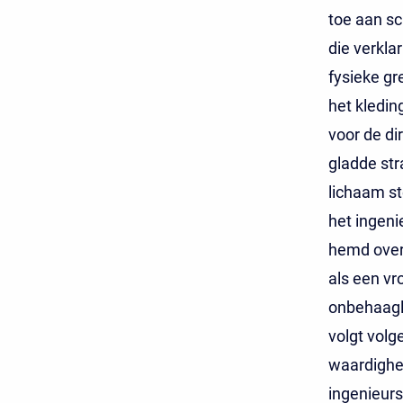
toe aan sc
die verkla
fysieke gr
het kledin
voor de di
gladde str
lichaam st
het ingeni
hemd over 
als een vr
onbehaagli
volgt volg
waardighe
ingenieurs