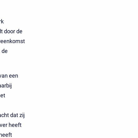
rk
t door de
ereenkomst
 de
 van een
arbij
het
ht dat zij
ver heeft
heeft