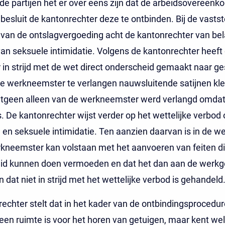
e partijen het er over eens zijn dat de arbeidsovereenko
 besluit de kantonrechter deze te ontbinden. Bij de vastst
van de ontslagvergoeding acht de kantonrechter van bel
van seksuele intimidatie. Volgens de kantonrechter heeft
in strijd met de wet direct onderscheid gemaakt naar ge
e werkneemster te verlangen nauwsluitende satijnen kle
etgeen alleen van de werkneemster werd verlangd omdat 
 De kantonrechter wijst verder op het wettelijke verbod 
e en seksuele intimidatie. Ten aanzien daarvan is in de w
kneemster kan volstaan met het aanvoeren van feiten di
id kunnen doen vermoeden en dat het dan aan de werkg
n dat niet in strijd met het wettelijke verbod is gehandeld
echter stelt dat in het kader van de ontbindingsprocedur
een ruimte is voor het horen van getuigen, maar kent we