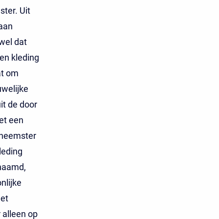
ter. Uit
 aan
wel dat
nen kleding
at om
uwelijke
it de door
et een
kneemster
leding
chaamd,
nlijke
et
 alleen op