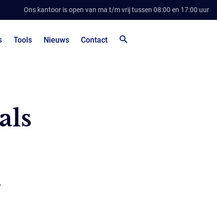
Ons kantoor is open van ma t/m vrij tussen 08:00 en 17:00 uur
s
Tools
Nieuws
Contact
als
n