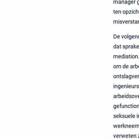
manager ge
ten opzich
misversta
De volgend
dat sprake
mediation.
om de arb
ontslagve
ingenieurs
arbeidsov
gefunction
seksuele i
werkneems
verweten z