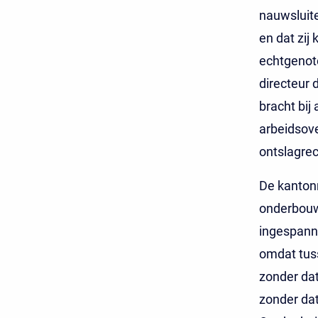
nauwsluite
en dat zij 
echtgenote
directeur 
bracht bij
arbeidsove
ontslagrec
De kantonr
onderbouwd
ingespann
omdat tus
zonder dat
zonder dat