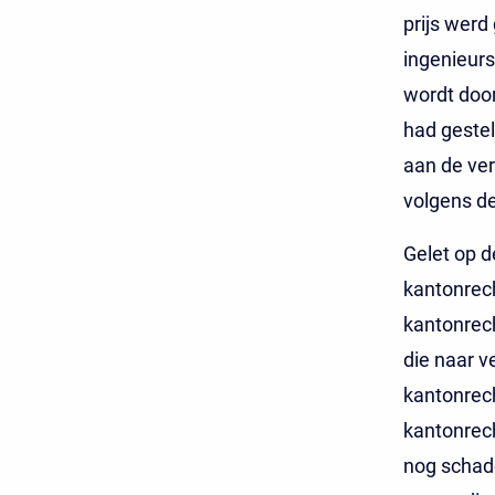
prijs werd
ingenieurs
wordt door
had gestel
aan de ver
volgens d
Gelet op d
kantonrech
kantonrec
die naar v
kantonrech
kantonrech
nog schad