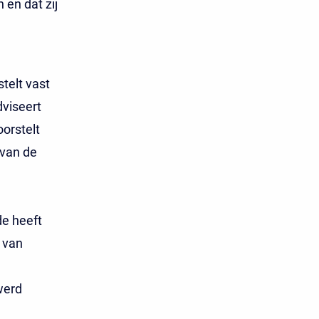
en dat zij
telt vast
dviseert
oorstelt
 van de
e heeft
 van
werd