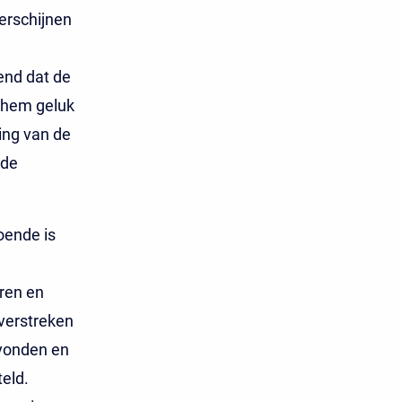
erschijnen
end dat de
t hem geluk
ding van de
ude
oende is
ren en
verstreken
evonden en
eld.