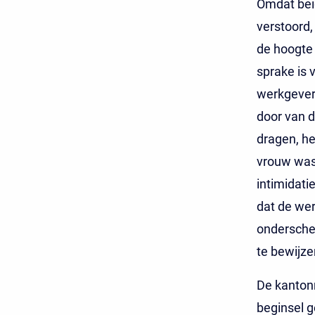
Omdat beid
verstoord,
de hoogte 
sprake is 
werkgever 
door van d
dragen, h
vrouw was.
intimidati
dat de wer
ondersche
te bewijze
De kantonr
beginsel g