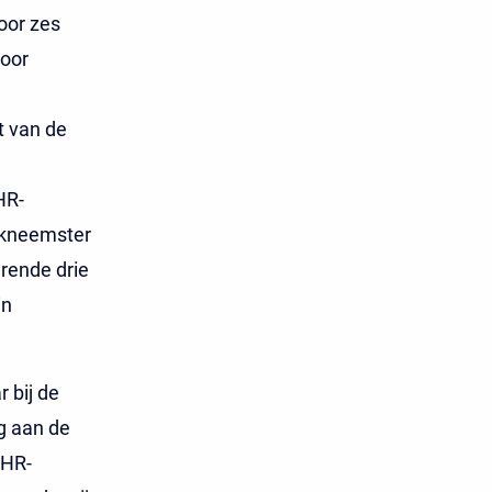
oor zes
oor
t van de
HR-
rkneemster
rende drie
in
 bij de
g aan de
 HR-