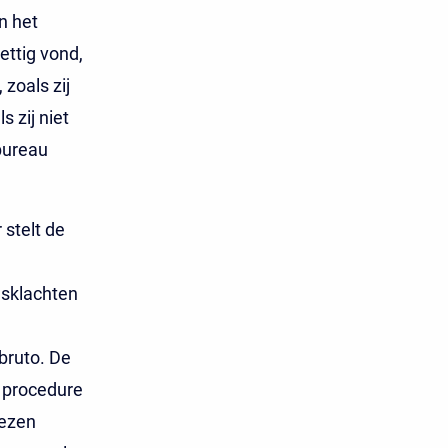
n het
ettig vond,
zoals zij
 zij niet
bureau
stelt de
dsklachten
bruto. De
e procedure
wezen