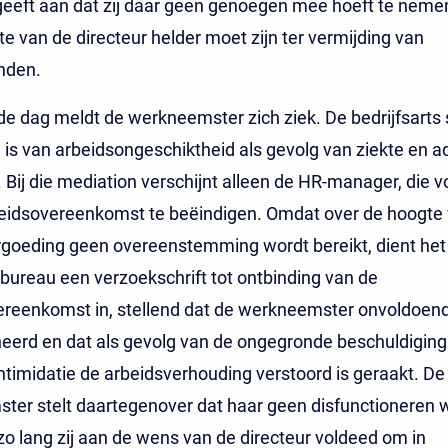
eft aan dat zij daar geen genoegen mee hoeft te nemen 
te van de directeur helder moet zijn ter vermijding van
nden.
e dag meldt de werkneemster zich ziek. De bedrijfsarts s
 is van arbeidsongeschiktheid als gevolg van ziekte en a
 Bij die mediation verschijnt alleen de HR-manager, die v
eidsovereenkomst te beëindigen. Omdat over de hoogte
rgoeding geen overeenstemming wordt bereikt, dient het
bureau een verzoekschrift tot ontbinding van de
ereenkomst in, stellend dat de werkneemster onvoldoend
eerd en dat als gevolg van de ongegronde beschuldiging
ntimidatie de arbeidsverhouding verstoord is geraakt. De
ter stelt daartegenover dat haar geen disfunctioneren 
o lang zij aan de wens van de directeur voldeed om in