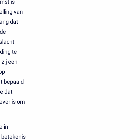
mst is
elling van
ang dat
 de
slacht
ding te
zij een
op
et bepaald
e dat
ever is om
.
e in
l betekenis