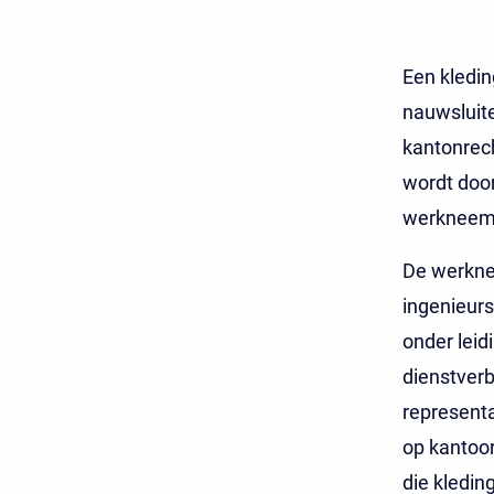
Een kledin
nauwsluit
kantonrec
wordt doo
werkneems
De werknee
ingenieurs
onder leid
dienstverb
representa
op kantoor
die kledin