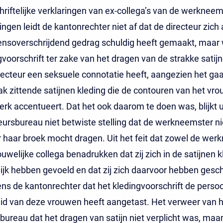
hriftelijke verklaringen van ex-collega’s van de werkneems
ringen leidt de kantonrechter niet af dat de directeur zich
ensoverschrijdend gedrag schuldig heeft gemaakt, maar 
gvoorschrift ter zake van het dragen van de strakke satij
recteur een seksuele connotatie heeft, aangezien het ga
ak zittende satijnen kleding die de contouren van het vro
erk accentueert. Dat het ook daarom te doen was, blijkt u
eursbureau niet betwiste stelling dat de werkneemster ni
haar broek mocht dragen. Uit het feit dat zowel de wer
ouwelijke collega benadrukken dat zij zich in de satijnen k
jk hebben gevoeld en dat zij zich daarvoor hebben ges
ens de kantonrechter dat het kledingvoorschrift de persoo
id van deze vrouwen heeft aangetast. Het verweer van h
bureau dat het dragen van satijn niet verplicht was, maar