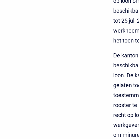
op loon om
beschikbaa
tot 25 jul
werkneems
het toen t
De kantonr
beschikbaa
loon. De k
gelaten to
toestemmin
rooster te
recht op l
werkgever 
om minuren