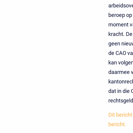
arbeidsov
beroep op 
moment va
kracht. De
geen nieu
de CAO van
kan volgen
daarmee va
kantonrech
dat in die
rechtsgeldi
Dit berich
bericht.