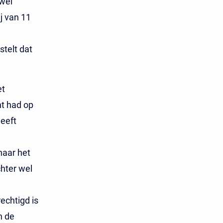
 wel
j van 11
telt dat
et
ht had op
heeft
naar het
chter wel
echtigd is
n de