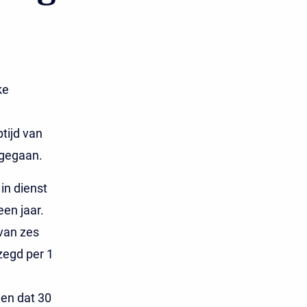
ke
tijd van
ngegaan.
in dienst
en jaar.
van zes
egd per 1
en dat 30