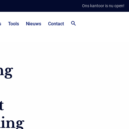
Ons kantoor is nu open!
s
Tools
Nieuws
Contact
ng
t
king