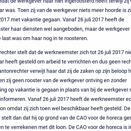
dat de werkgever haar niet ingeroosterd heeft terwijl zij
r was. Toen zij van de werkgever niets meer hoorde is zi
i 2017 met vakantie gegaan. Vanaf 26 juli 2017 heeft de
ter haar diensten wel aangeboden, maar de werkgever s
e laat was om haar nog in te roosteren.
echter stelt dat de werkneemster zich tot 26 juli 2017 ni
r heeft gesteld om arbeid te verrichten en dus geen rec
antonrechter verwijt haar dat zij de zaken op zijn beloop 
en zij geen rooster van de werkgever ontving en zonder
g op vakantie is gegaan in plaats van bij de werkgever 
 informeren. Vanaf 26 juli 2017 heeft de werkneemster e
oon omdat zij zich toen wel beschikbaar heeft gesteld. De
stelt dan dat hij op grond van de CAO voor de horeca ger
 te verrekenen met dit loon. De CAO voor de horeca is i