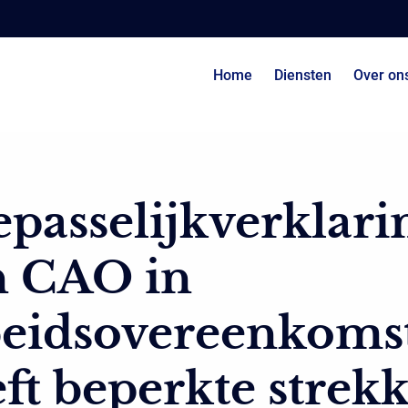
Home
Diensten
Over on
passelijkverklari
n CAO in
beidsovereenkoms
ft beperkte strek