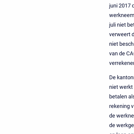
juni 2017
werkneems
juli niet 
verweert d
niet besch
van de CA
verrekenen
De kantonr
niet werkt
betalen al
rekening 
de werknem
de werkgev