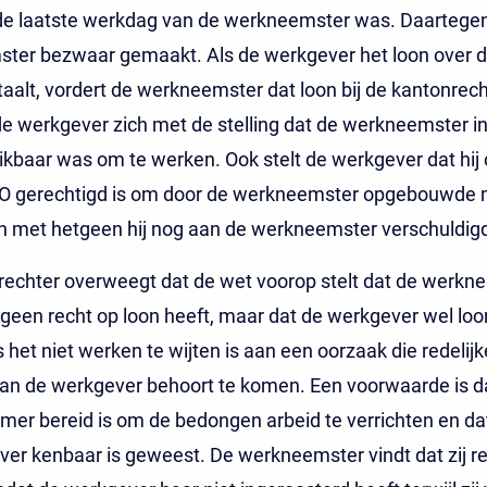
 de laatste werkdag van de werkneemster was. Daartege
ter bezwaar gemaakt. Als de werkgever het loon over 
betaalt, vordert de werkneemster dat loon bij de kantonrec
e werkgever zich met de stelling dat de werkneemster in 
ikbaar was om te werken. Ook stelt de werkgever dat hij
O gerechtigd is om door de werkneemster opgebouwde 
 met hetgeen hij nog aan de werkneemster verschuldigd 
echter overweegt dat de wet voorop stelt dat de werkn
 geen recht op loon heeft, maar dat de werkgever wel lo
s het niet werken te wijten is aan een oorzaak die redelijk
van de werkgever behoort te komen. Een voorwaarde is d
er bereid is om de bedongen arbeid te verrichten en dat
er kenbaar is geweest. De werkneemster vindt dat zij re