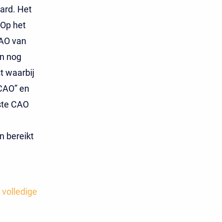
ard. Het
 Op het
AO van
en nog
t waarbij
 CAO” en
ste CAO
n bereikt
 volledige