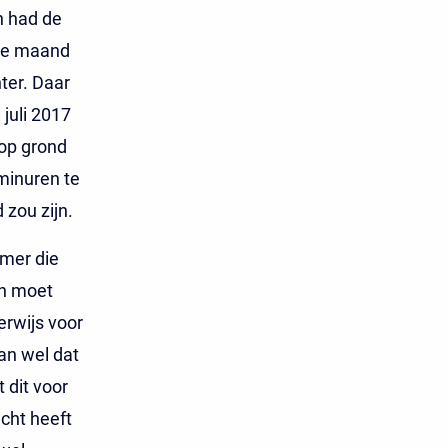
n had de
de maand
hter. Daar
juli 2017
 op grond
minuren te
zou zijn.
emer die
on moet
erwijs voor
an wel dat
 dit voor
cht heeft