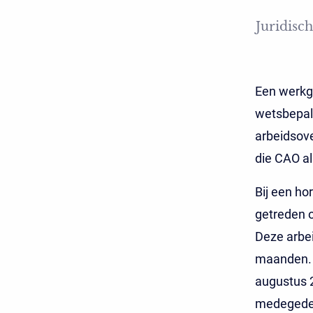
Juridisch
Een werkg
wetsbepal
arbeidsov
die CAO a
Bij een ho
getreden o
Deze arbe
maanden. 
augustus 
medegedeel