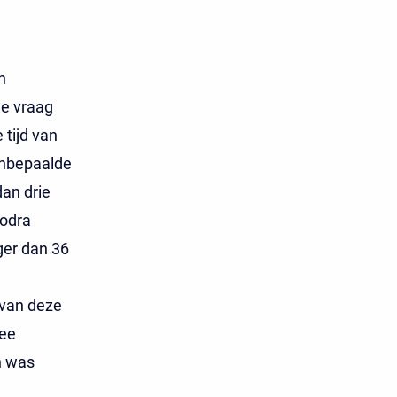
n
n
de vraag
tijd van
onbepaalde
dan drie
zodra
ger dan 36
 van deze
ee
n was
e