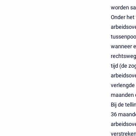
worden sa
Onder het 
arbeidsov
tussenpoos
wanneer e
rechtsweg
tijd (de z
arbeidsov
verlengde
maanden 
Bij de tel
36 maande
arbeidsov
verstreke