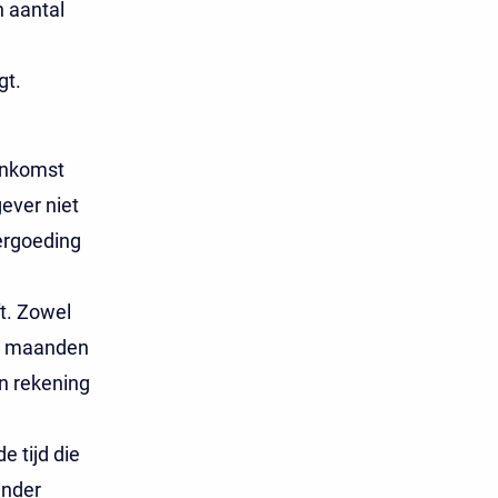
 aantal
gt.
enkomst
gever niet
ergoeding
t. Zowel
24 maanden
n rekening
 tijd die
inder