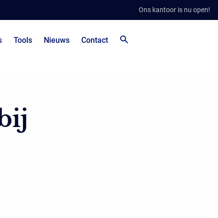
Ons kantoor is nu open!
s
Tools
Nieuws
Contact
bij