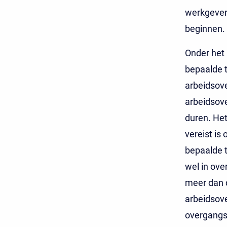
werkgever
beginnen.
Onder het
bepaalde t
arbeidsove
arbeidsov
duren. He
vereist is
bepaalde t
wel in ov
meer dan 
arbeidsove
overgangsr