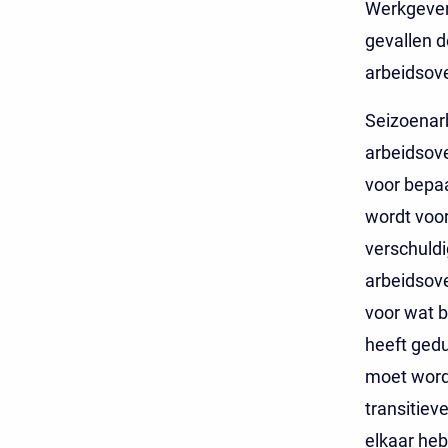
Werkgevers
gevallen d
arbeidsove
Seizoenar
arbeidsov
voor bepaal
wordt voor
verschuld
arbeidsov
voor wat 
heeft gedu
moet word
transitiev
elkaar he