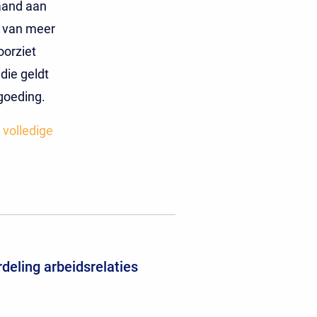
aand aan
s van meer
oorziet
die geldt
rgoeding.
 volledige
deling arbeidsrelaties