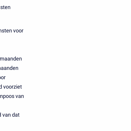
msten
msten voor
4 maanden
 maanden
oor
d voorziet
enpoos van
d van dat