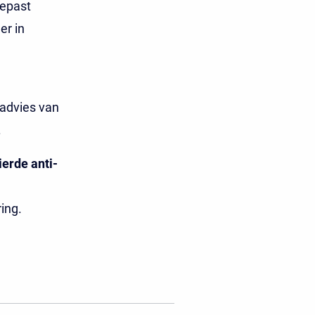
gepast
er in
 advies van
.
ierde anti-
ring.