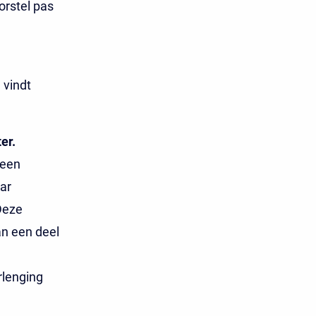
orstel pas
 vindt
er.
 een
aar
Deze
an een deel
rlenging