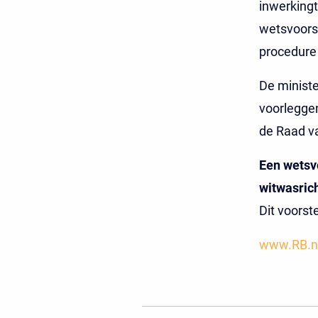
inwerkingt
wetsvoorst
procedure
De ministe
voorleggen
de Raad va
Een wetsvo
witwasrich
Dit voorst
www.RB.n