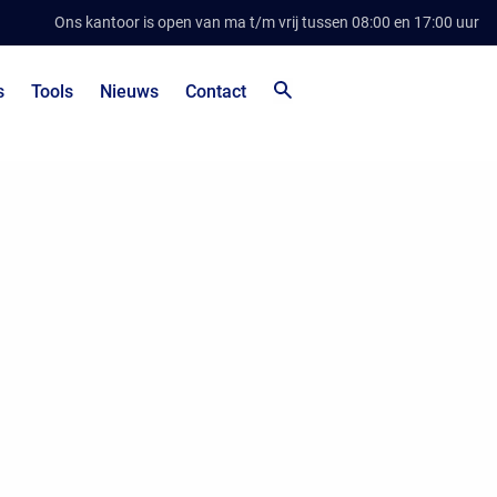
Ons kantoor is open van ma t/m vrij tussen 08:00 en 17:00 uur
s
Tools
Nieuws
Contact