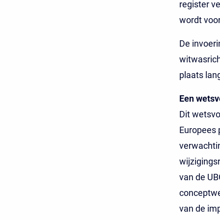
register v
wordt voor
De invoeri
witwasrich
plaats la
Een wetsvo
Dit wetsvo
Europees p
verwachtin
wijzigings
van de UBO
conceptwet
van de imp