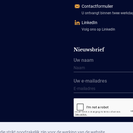
Contactformulier
U ontvangt binnen twee werkd
LinkedIn
Volg ons op LinkedIn
Nieuwsbrief
Uw naam
Uw e-mailadres
Aanmelden
ie strikt noodzakelijk zijn voor de werking van de website