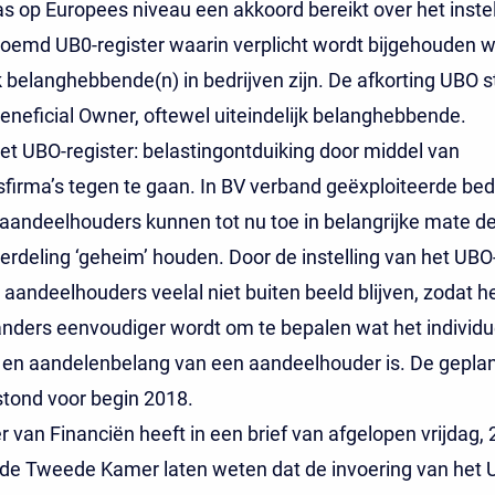
s op Europees niveau een akkoord bereikt over het inste
oemd UB0-register waarin verplicht wordt bijgehouden w
jk belanghebbende(n) in bedrijven zijn. De afkorting UBO s
eneficial Owner, oftewel uiteindelijk belanghebbende.
et UBO-register: belastingontduiking door middel van
firma’s tegen te gaan. In BV verband geëxploiteerde bed
andeelhouders kunnen tot nu toe in belangrijke mate d
rdeling ‘geheim’ houden. Door de instelling van het UBO-
aandeelhouders veelal niet buiten beeld blijven, zodat h
nders eenvoudiger wordt om te bepalen wat het individu
en aandelenbelang van een aandeelhouder is. De gepla
stond voor begin 2018.
r van Financiën heeft in een brief van afgelopen vrijdag, 2
 de Tweede Kamer laten weten dat de invoering van het 