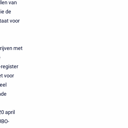
llen van
ie de
taat voor
rijven met
e
register
et voor
eel
nde
0 april
UBO-